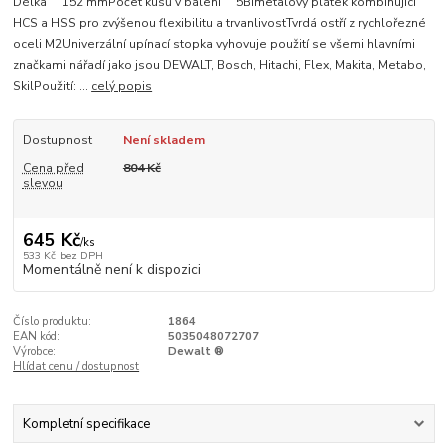
Délka 152 mmPočet kusů v balení 5Bimetalový plátek kombinující
HCS a HSS pro zvýšenou flexibilitu a trvanlivostTvrdá ostří z rychlořezné
oceli M2Univerzální upínací stopka vyhovuje použití se všemi hlavními
značkami nářadí jako jsou DEWALT, Bosch, Hitachi, Flex, Makita, Metabo,
SkilPoužití: ...
celý popis
Dostupnost
Není skladem
Cena před
804 Kč
slevou
645 Kč
/
ks
533 Kč
bez DPH
Momentálně není k dispozici
Číslo produktu:
1864
EAN kód:
5035048072707
Výrobce:
Dewalt ®
Hlídat cenu / dostupnost
Kompletní specifikace