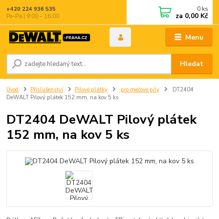
0
ks
+420 224 936 535
za
0,00 Kč
Po–Pá | 9:00 – 16:00
Menu
Hledat
Úvod
Příslušenství
Pilové plátky
pro mečové pily
DT2404
DeWALT Pilový plátek 152 mm, na kov 5 ks
DT2404 DeWALT Pilový plátek
152 mm, na kov 5 ks