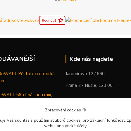
ODÁVANĚJŠÍ
Kde nás najdete
WALT Pěstní excentrická
Jaromírova 12 / 660
 mm
Praha 2 - Nusle, 128 00
WALT 56-dílná sada mix,
ců a vrtáků
Zpracování cookies
🍪
DeWALT Mazací lis /
uje Váš souhlas
s použitím souborů cookies, pro základní funkčnost, zp
 XR Li-Ion samostatný stroj
webu, analytické účely.