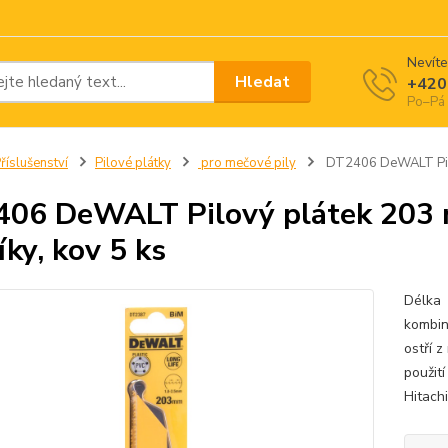
Nevíte
Hledat
+420
Po–Pá 
říslušenství
Pilové plátky
pro mečové pily
DT2406 DeWALT Pilov
06 DeWALT Pilový plátek 203 m
íky, kov 5 ks
Délka
kombin
ostří 
použit
Hitachi