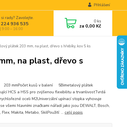
Přihlášení
 si rady? Zavolejte.
0
ks
 224 936 535
za
0,00 Kč
| 9:00 – 16:00
ý plátek 203 mm, na plast, dřevo s hřebíky, kov 5 ks
m, na plast, dřevo s
 203 mmPočet kusů v balení 5Bimetalový plátek
ující HCS a HSS pro zvýšenou flexibilitu a trvanlivostTvrdá
z rychlořezné oceli M2Univerzální upínací stopka vyhovuje
í se všemi hlavními značkami nářadí jako jsou DEWALT, Bosch,
, Flex, Makita, Metabo, SkilPoužití: ...
celý popis