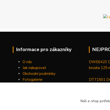
Informace pro zákazníky
NEJPR
O nás
DWE6423 De
Jak nakupovat
bruska 125
Obchodní podmínky
Fotogalerie
DT71501 De
Kontakty
bitů, nástav
DCGG571NK 
Náš e-shop potřeb
maznice 18 V
v kufru