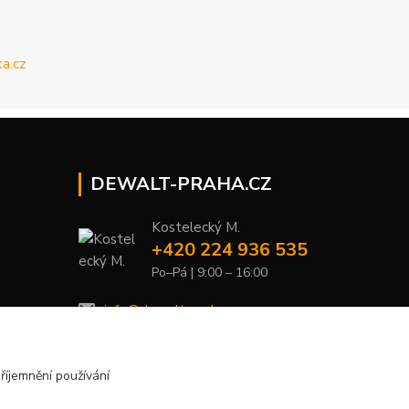
DEWALT-PRAHA.CZ
Kostelecký M.
+420 224 936 535
Po–Pá | 9:00 – 16:00
info@dewalt-praha.cz
říjemnění používání