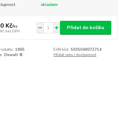
tupnost
skladem
0 Kč
/
ks
Přidat do košíku
 Kč
bez DPH
roduktu:
1865
EAN kód:
5035048072714
e:
Dewalt ®
Hlídat cenu / dostupnost