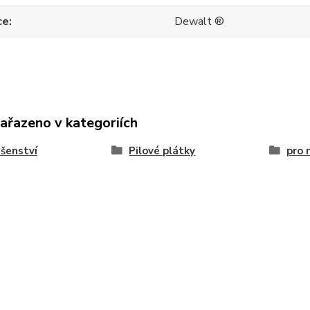
ce
Dewalt ®
zařazeno v kategoriích
ušenství
Pilové plátky
pro 