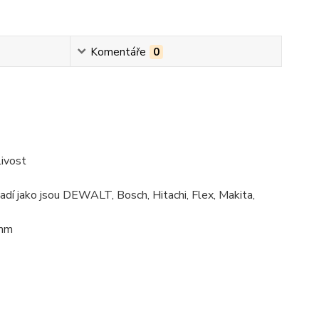
Komentáře
0
livost
řadí jako jsou DEWALT, Bosch, Hitachi, Flex, Makita,
 mm