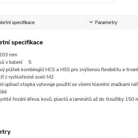
etní specifikace
Parametry
tní specifikace
203 mm
sů v balení 5
ý plátek kombinující HCS a HSS pro zvýšenou flexibilitu a trvan
ří z rychlořezné oceli M2
ní upínací stopka vyhovuje použití se všemi hlavními značkami ná
Skil
Rychlé řezání dřeva, kovů, plastů a laminátů až do tloušťky 150
etry