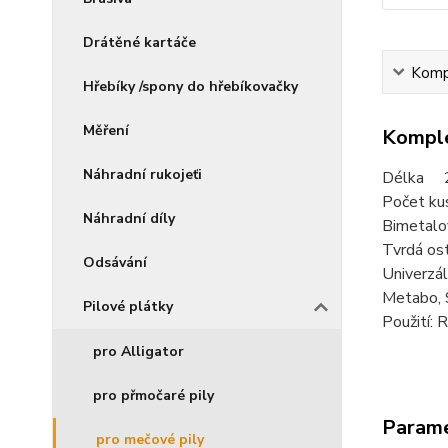
Drátěné kartáče
Kompl
Hřebíky /spony do hřebíkovačky
Měření
Komple
Náhradní rukojeťi
Délka 
Počet ku
Náhradní díly
Bimetalov
Tvrdá ost
Odsávání
Univerzál
Metabo, 
Pilové plátky
Použití: 
pro Alligator
pro přmočaré pily
Param
pro mečové pily