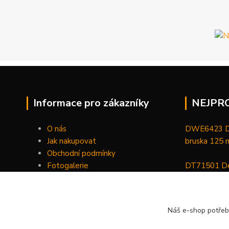
Informace pro zákazníky
NEJPR
O nás
DWE6423 De
Jak nakupovat
bruska 125
Obchodní podmínky
Fotogalerie
DT71501 De
Kontakty
bitů, nástav
DCGG571NK 
Náš e-shop potřeb
maznice 18 V
v kufru