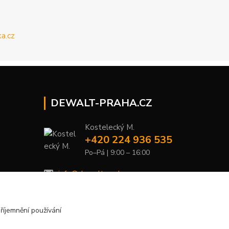
DEWALT-PRAHA.CZ
Kostelecký M.
+420 224 936 535
Po–Pá | 9:00 – 16:00
info@dewalt-praha.cz
říjemnění používání