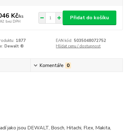
046 Kč
/
ks
Přidat do košíku
 Kč
bez DPH
roduktu:
1877
EAN kód:
5035048072752
e:
Dewalt ®
Hlídat cenu / dostupnost
Komentáře
0
řadí jako jsou DEWALT, Bosch, Hitachi, Flex, Makita,