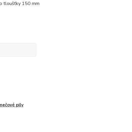
 do tloušťky 150 mm
mečové pily