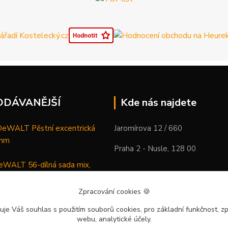
ODÁVANĚJŠÍ
Kde nás najdete
WALT Pěstní excentrická
Jaromírova 12 / 660
 mm
Praha 2 - Nusle, 128 00
WALT 56-dílná sada mix,
ců a vrtáků
Zpracování cookies
🍪
DeWALT Mazací lis /
uje Váš souhlas
s použitím souborů cookies, pro základní funkčnost, zp
 XR Li-Ion samostatný stroj
webu, analytické účely.