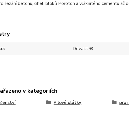
pro řezání betonu, cihel, bloků Poroton a vláknitého cementu až
etry
ce
Dewalt ®
zařazeno v kategoriích
ušenství
Pilové plátky
pro 