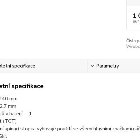
1 
864
Číslo p
Výrobc
etní specifikace
Parametry
tní specifikace
240 mm
12.7 mm
sů v balení 1
st (TCT)
ní upínací stopka vyhovuje použití se všemi hlavními značkami ná
Skil