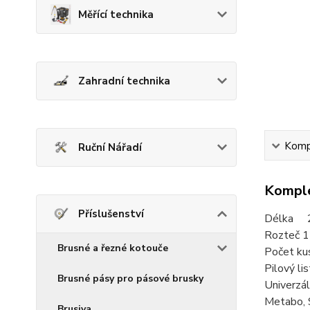
Měřící technika
Zahradní technika
Kompl
Ruční Nářadí
Komple
Příslušenství
Délka 
Rozteč 
Brusné a řezné kotouče
Počet ku
Pilový li
Brusné pásy pro pásové brusky
Univerzál
Metabo, 
Brusiva