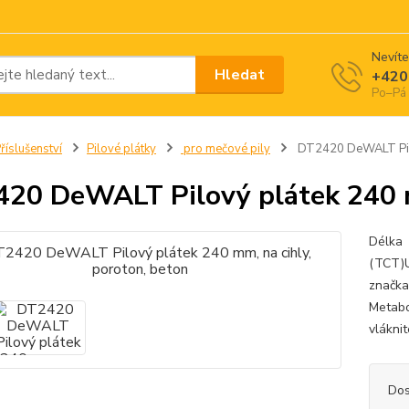
Nevíte
Hledat
+420
Po–Pá 
říslušenství
Pilové plátky
pro mečové pily
DT2420 DeWALT Pilov
20 DeWALT Pilový plátek 240 mm
Délka 
(TCT)U
značka
Metabo,
vlákni
Dos