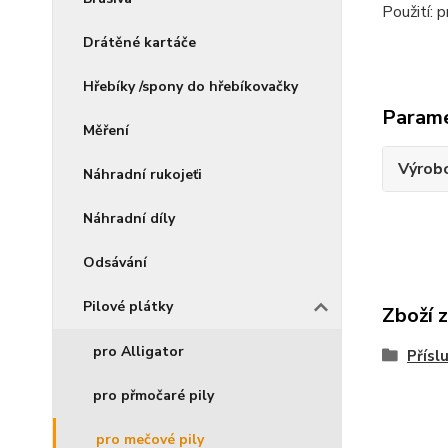
Použití: 
Drátěné kartáče
Hřebíky /spony do hřebíkovačky
Param
Měření
Výrob
Náhradní rukojeťi
Náhradní díly
Odsávání
Pilové plátky
Zboží 
pro Alligator
Přísl
pro přmočaré pily
pro mečové pily