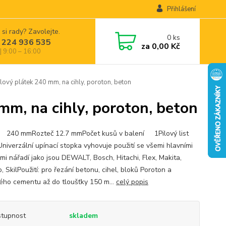
Přihlášení
 si rady? Zavolejte.
0
ks
 224 936 535
za
0,00 Kč
| 9:00 – 16:00
ý plátek 240 mm, na cihly, poroton, beton
, na cihly, poroton, beton
240 mmRozteč 12.7 mmPočet kusů v balení 1Pilový list
niverzální upínací stopka vyhovuje použití se všemi hlavními
mi nářadí jako jsou DEWALT, Bosch, Hitachi, Flex, Makita,
 SkilPoužití: pro řezání betonu, cihel, bloků Poroton a
tého cementu až do tloušťky 150 m...
celý popis
tupnost
skladem