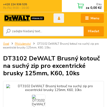
0
ks
+420 224 936 535
za
0,00 Kč
Po–Pá | 9:00 – 16:00
Menu
Hledat
Úvod
Příslušenství
DT3102 DeWALT Brusný kotouč na suchý zip pro
excentrické brusky 125mm, K60, 10ks
DT3102 DeWALT Brusný kotouč
na suchý zip pro excentrické
brusky 125mm, K60, 10ks