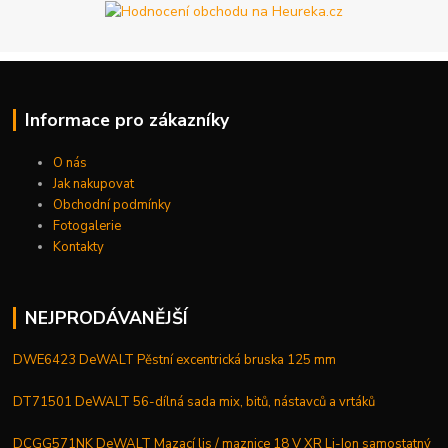
Informace pro zákazníky
O nás
Jak nakupovat
Obchodní podmínky
Fotogalerie
Kontakty
NEJPRODÁVANĚJŠÍ
DWE6423 DeWALT Pěstní excentrická bruska 125 mm
DT71501 DeWALT 56-dílná sada mix, bitů, nástavců a vrtáků
DCGG571NK DeWALT Mazací lis / maznice 18 V XR Li-Ion samostatný