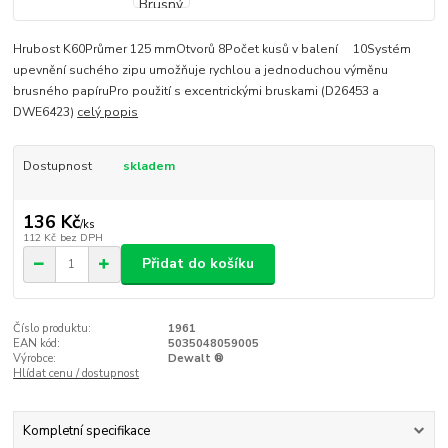
Hrubost K60Průmer 125 mmOtvorů 8Počet kusů v balení 10Systém
upevnění suchého zipu umožňuje rychlou a jednoduchou výměnu
brusného papíruPro použití s excentrickými bruskami (D26453 a
DWE6423)
celý popis
Dostupnost
skladem
136 Kč
/
ks
112 Kč
bez DPH
Přidat do košíku
Číslo produktu:
1961
EAN kód:
5035048059005
Výrobce:
Dewalt ®
Hlídat cenu / dostupnost
Kompletní specifikace