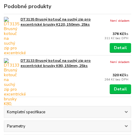
Podobné produkty
DT3135 Brusný kotouč na suchý zip pro
Není skladem
excentrické brusky K120, 150mm, 25ks
376 Kč
/
ks
311 Kč
bez DPH
Detail
DT3133 Brusný kotouč na suchý zip pro
Není skladem
excentrické brusky K80, 150mm, 25ks
320 Kč
/
ks
264 Kč
bez DPH
Detail
Kompletní specifikace
Parametry