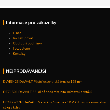
Informace pro zákazníky
O nás
Jak nakupovat
Obchodní podmínky
Fotogalerie
Kontakty
NEJPRODÁVANĚJŠÍ
DWE6423 DeWALT Pěstní excentrická bruska 125 mm
DT71501 DeWALT 56-dílná sada mix, bitů, nástavců a vrtáků
DCGG571NK DeWALT Mazací lis / maznice 18 V XR Li-Ion samostatný
stroj v kufru