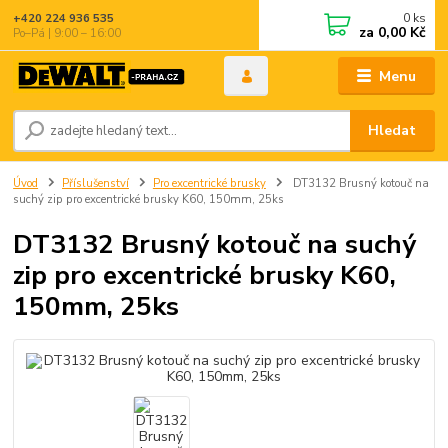
0
ks
+420 224 936 535
za
0,00 Kč
Po–Pá | 9:00 – 16:00
Menu
Hledat
Úvod
Příslušenství
Pro excentrické brusky
DT3132 Brusný kotouč na
suchý zip pro excentrické brusky K60, 150mm, 25ks
DT3132 Brusný kotouč na suchý
zip pro excentrické brusky K60,
150mm, 25ks