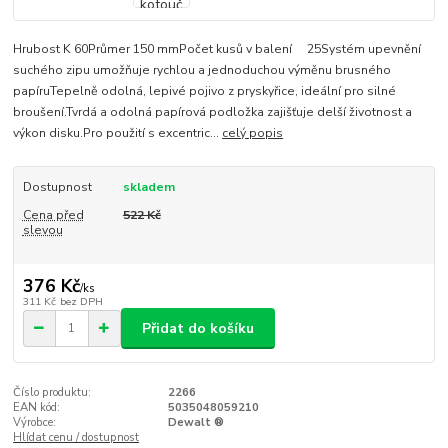
Hrubost K 60Průmer 150 mmPočet kusů v balení 25Systém upevnění
suchého zipu umožňuje rychlou a jednoduchou výměnu brusného
papíruTepelně odolná, lepivé pojivo z pryskyřice, ideální pro silné
broušení.Tvrdá a odolná papírová podložka zajišťuje delší životnost a
výkon disku.Pro použití s excentric...
celý popis
Dostupnost
skladem
Cena před
522 Kč
slevou
376 Kč
/
ks
311 Kč
bez DPH
Přidat do košíku
Číslo produktu:
2266
EAN kód:
5035048059210
Výrobce:
Dewalt ®
Hlídat cenu / dostupnost