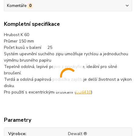
Komentáře
0
Kompletní specifikace
Hrubost K 60
Průmer 150 mm
Počet kusů v balení 25
Systém upevnění suchého zipu umožňuje rychlou a jednoduchou
výměnu brusného papíru
Tepelně odolná, lepivé pojivo z pryskyřice, ideální pro silné
broušení.
Tvrdá a odolná papírová podložka zajišťuje delší životnost a výkon
disku.
Pro použití s excentrickými bruskami (
D26410
)
Parametry
Výrobce
Dewalt ®