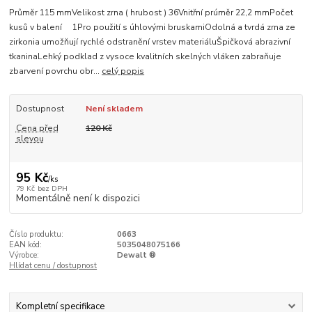
Průměr 115 mmVelikost zrna ( hrubost ) 36Vnitřní prúměr 22,2 mmPočet
kusů v balení 1Pro použití s úhlovými bruskamiOdolná a tvrdá zrna ze
zirkonia umožňují rychlé odstranění vrstev materiáluŠpičková abrazivní
tkaninaLehký podklad z vysoce kvalitních skelných vláken zabraňuje
zbarvení povrchu obr...
celý popis
Dostupnost
Není skladem
Cena před
120 Kč
slevou
95 Kč
/
ks
79 Kč
bez DPH
Momentálně není k dispozici
Číslo produktu:
0663
EAN kód:
5035048075166
Výrobce:
Dewalt ®
Hlídat cenu / dostupnost
Kompletní specifikace