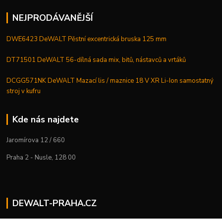
NEJPRODÁVANĚJŠÍ
DWE6423 DeWALT Pěstní excentrická bruska 125 mm
DT71501 DeWALT 56-dílná sada mix, bitů, nástavců a vrtáků
DCGG571NK DeWALT Mazací lis / maznice 18 V XR Li-Ion samostatný
stroj v kufru
Kde nás najdete
Jaromírova 12 / 660
Praha 2 - Nusle, 128 00
DEWALT-PRAHA.CZ