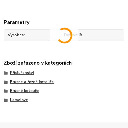
Parametry
Výrobce
Dewalt ®
Zboží zařazeno v kategoriích
Příslušenství
Brusné a řezné kotouče
Brusné kotouče
Lamelové