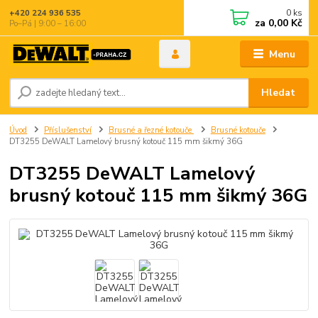
0
ks
+420 224 936 535
za
0,00 Kč
Po–Pá | 9:00 – 16:00
Menu
Hledat
Úvod
Příslušenství
Brusné a řezné kotouče
Brusné kotouče
DT3255 DeWALT Lamelový brusný kotouč 115 mm šikmý 36G
DT3255 DeWALT Lamelový
brusný kotouč 115 mm šikmý 36G