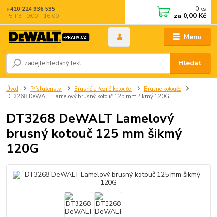
0
ks
+420 224 936 535
za
0,00 Kč
Po–Pá | 9:00 – 16:00
Menu
Hledat
Úvod
Příslušenství
Brusné a řezné kotouče
Brusné kotouče
DT3268 DeWALT Lamelový brusný kotouč 125 mm šikmý 120G
DT3268 DeWALT Lamelový
brusný kotouč 125 mm šikmý
120G