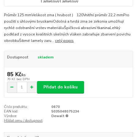
Průměr 125 mmVelikost zrna ( hrubost ) 120Vnitřní prúměr 22,2 mmPro
použití s úhlovými bruskamiOdolná a tvrdá zrna ze zirkonia umožňují
rychlé odstranění vrstev materiáluŠpičková abrazivní tkaninaLehký
podklad z vysoce kvalitních skelných vláken zabraňuje zbarvení povrchu
obrobkuŠikmé lamely zaru...
celý popis
Dostupnost
skladem
85 Kč
/
ks
70 Kč
bez DPH
Přidat do košíku
Číslo produktu:
0670
EAN kód:
5035048075234
Výrobce:
Dewalt ®
Hlídat cenu / dostupnost