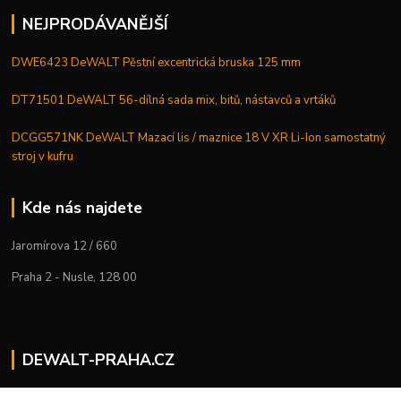
NEJPRODÁVANĚJŠÍ
DWE6423 DeWALT Pěstní excentrická bruska 125 mm
DT71501 DeWALT 56-dílná sada mix, bitů, nástavců a vrtáků
DCGG571NK DeWALT Mazací lis / maznice 18 V XR Li-Ion samostatný
stroj v kufru
Kde nás najdete
Jaromírova 12 / 660
Praha 2 - Nusle, 128 00
DEWALT-PRAHA.CZ
Kostelecký M.