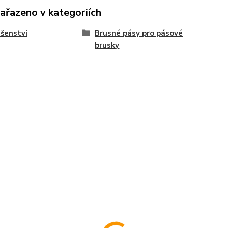
zařazeno v kategoriích
ušenství
Brusné pásy pro pásové
brusky