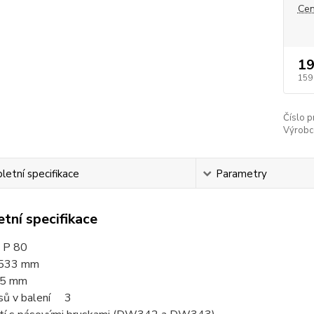
Cen
19
159
Číslo p
Výrobc
etní specifikace
Parametry
tní specifikace
 P 8
0
533 mm
75 mm
sů v balení 3