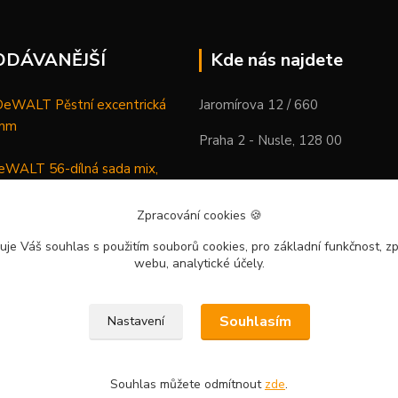
ODÁVANĚJŠÍ
Kde nás najdete
WALT Pěstní excentrická
Jaromírova 12 / 660
 mm
Praha 2 - Nusle, 128 00
WALT 56-dílná sada mix,
ců a vrtáků
Zpracování cookies
🍪
DeWALT Mazací lis /
uje Váš souhlas
s použitím souborů cookies, pro základní funkčnost, zp
 XR Li-Ion samostatný stroj
webu, analytické účely.
Souhlasím
Nastavení
Souhlas můžete odmítnout
zde
.