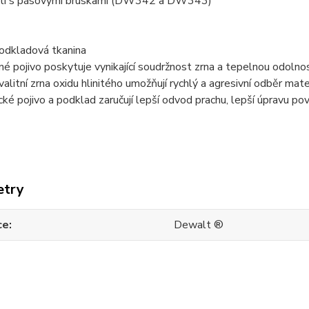
ití s pásovými bruskami (DW342 a DW343)
odkladová tkanina
né pojivo poskytuje vynikající soudržnost zrna a tepelnou odolno
alitní zrna oxidu hlinitého umožňují rychlý a agresivní odběr mate
cké pojivo a podklad zaručují lepší odvod prachu, lepší úpravu pov
etry
ce
Dewalt ®