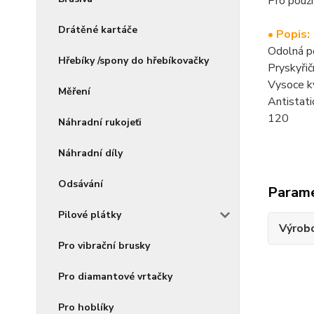
Pro použ
Drátěné kartáče
• Popis:
Odolná p
Hřebíky /spony do hřebíkovačky
Pryskyřič
Vysoce kv
Měření
Antistati
120
Náhradní rukojeťi
Náhradní díly
Odsávání
Param
Pilové plátky
Výrob
Pro vibrační brusky
Pro diamantové vrtačky
Pro hoblíky