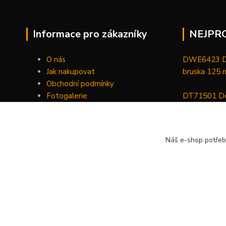
Informace pro zákazníky
NEJPR
O nás
DWE6423 De
Jak nakupovat
bruska 125
Obchodní podmínky
Fotogalerie
DT71501 De
Kontakty
bitů, nástav
DCGG571NK 
Náš e-shop potřeb
maznice 18 V
v kufru