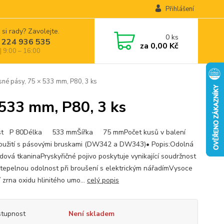
Přihlášení
 si rady? Zavolejte.
0
ks
 224 936 535
za
0,00 Kč
| 9:00 – 16:00
 pásy, 75 × 533 mm, P80, 3 ks
533 mm, P80, 3 ks
st P 80Délka 533 mmŠířka 75 mmPočet kusů v balení
oužití s pásovými bruskami (DW342 a DW343)• Popis:Odolná
dová tkaninaPryskyřičné pojivo poskytuje vynikající soudržnost
 tepelnou odolnost při broušení s elektrickým nářadímVysoce
í zrna oxidu hlinitého umo...
celý popis
tupnost
Není skladem