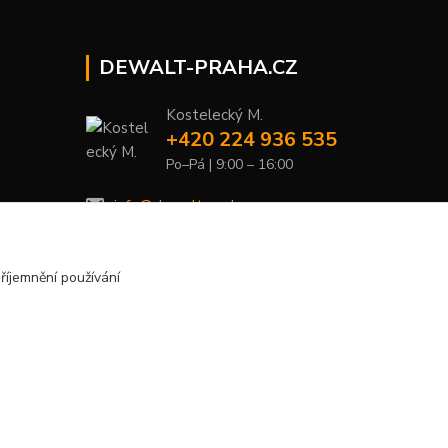
DEWALT-PRAHA.CZ
Kostelecký M.
+420 224 936 535
Po–Pá | 9:00 – 16:00
info@dewalt-praha.cz
říjemnění používání