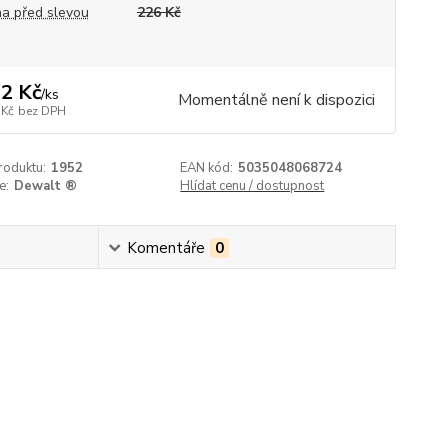
a před slevou
226 Kč
2 Kč
/
ks
Momentálně není k dispozici
 Kč
bez DPH
roduktu:
1952
EAN kód:
5035048068724
e:
Dewalt ®
Hlídat cenu / dostupnost
Komentáře
0