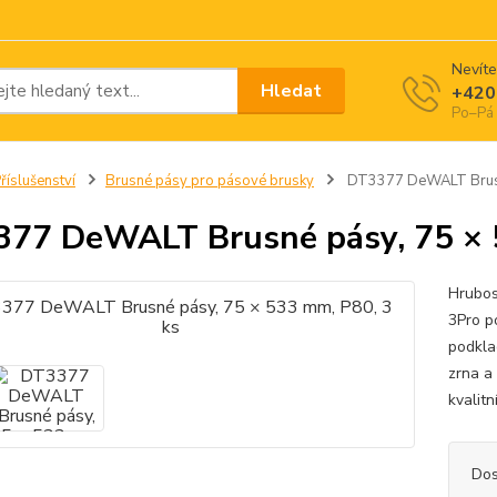
Nevíte
Hledat
+420
Po–Pá 
říslušenství
Brusné pásy pro pásové brusky
DT3377 DeWALT Brusné
77 DeWALT Brusné pásy, 75 × 
Hrubo
3Pro p
podkla
zrna a
kvalitn
Dos