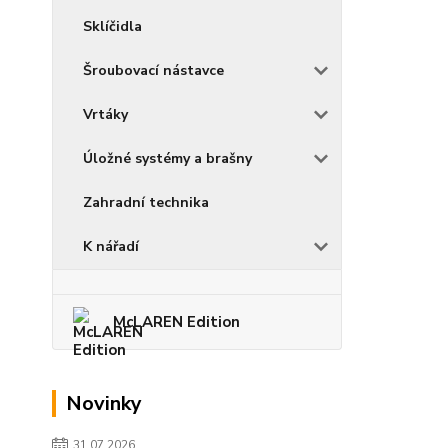
Sklíčidla
Šroubovací nástavce
Vrtáky
Úložné systémy a brašny
Zahradní technika
K nářadí
McLAREN Edition
Novinky
31.07.2026