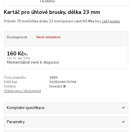
Kartáč pro úhlové brusky, délka 23 mm
Průměr 75 mmDélka drátu 23 mmUpínací závit M14Na kov
celý popis
Dostupnost
Není skladem
160 Kč
/
ks
132 Kč
bez DPH
Momentálně není k dispozici
Číslo produktu:
0680
EAN kód:
5035048079706
Výrobce:
Dewalt ®
Hlídat cenu / dostupnost
Kompletní specifikace
Parametry