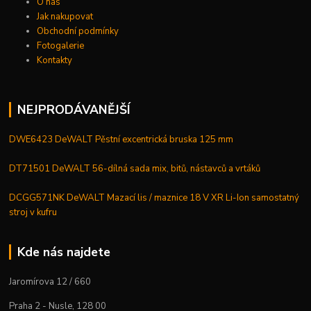
O nás
Jak nakupovat
Obchodní podmínky
Fotogalerie
Kontakty
NEJPRODÁVANĚJŠÍ
DWE6423 DeWALT Pěstní excentrická bruska 125 mm
DT71501 DeWALT 56-dílná sada mix, bitů, nástavců a vrtáků
DCGG571NK DeWALT Mazací lis / maznice 18 V XR Li-Ion samostatný
stroj v kufru
Kde nás najdete
Jaromírova 12 / 660
Praha 2 - Nusle, 128 00