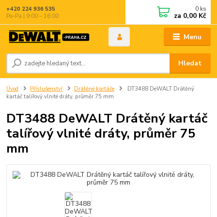
0
ks
+420 224 936 535
za
0,00 Kč
Po–Pá | 9:00 – 16:00
Menu
Hledat
Úvod
Příslušenství
Drátěné kartáče
DT3488 DeWALT Drátěný
kartáč talířový vlnité dráty, průměr 75 mm
DT3488 DeWALT Drátěný kartáč
talířový vlnité dráty, průměr 75
mm