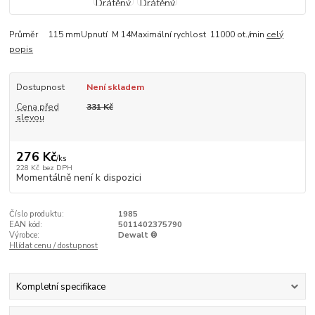
Průměr 115 mmUpnutí M 14Maximální rychlost 11000 ot./min
celý
popis
Dostupnost
Není skladem
Cena před
331 Kč
slevou
276 Kč
/
ks
228 Kč
bez DPH
Momentálně není k dispozici
Číslo produktu:
1985
EAN kód:
5011402375790
Výrobce:
Dewalt ®
Hlídat cenu / dostupnost
Kompletní specifikace