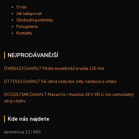
O nás
Jak nakupovat
Obchodní podmínky
Fotogalerie
Kontakty
NEJPRODÁVANĚJŠÍ
DWE6423 DeWALT Pěstní excentrická bruska 125 mm
DT71501 DeWALT 56-dílná sada mix, bitů, nástavců a vrtáků
DCGG571NK DeWALT Mazací lis / maznice 18 V XR Li-Ion samostatný
stroj v kufru
Kde nás najdete
Jaromírova 12 / 660