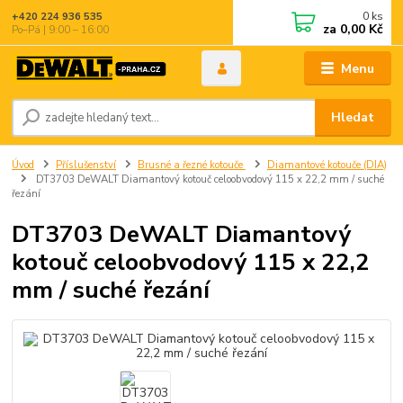
0
ks
+420 224 936 535
za
0,00 Kč
Po–Pá | 9:00 – 16:00
Menu
Hledat
Úvod
Příslušenství
Brusné a řezné kotouče
Diamantové kotouče (DIA)
DT3703 DeWALT Diamantový kotouč celoobvodový 115 x 22,2 mm / suché
řezání
DT3703 DeWALT Diamantový
kotouč celoobvodový 115 x 22,2
mm / suché řezání