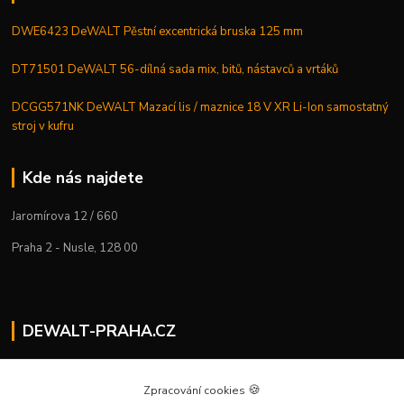
DWE6423 DeWALT Pěstní excentrická bruska 125 mm
DT71501 DeWALT 56-dílná sada mix, bitů, nástavců a vrtáků
DCGG571NK DeWALT Mazací lis / maznice 18 V XR Li-Ion samostatný
stroj v kufru
Kde nás najdete
Jaromírova 12 / 660
Praha 2 - Nusle, 128 00
DEWALT-PRAHA.CZ
Kostelecký M.
+420 224 936 535
🍪
Zpracování cookies