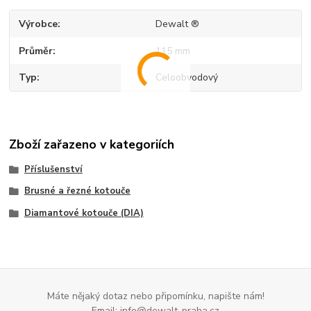
Výrobce
Dewalt ®
Průměr
115 mm
Typ
Celoobvodový
Zboží zařazeno v kategoriích
Příslušenství
Brusné a řezné kotouče
Diamantové kotouče (DIA)
Máte nějaký dotaz nebo připomínku, napište nám!
Email: info@dewalt-praha.cz