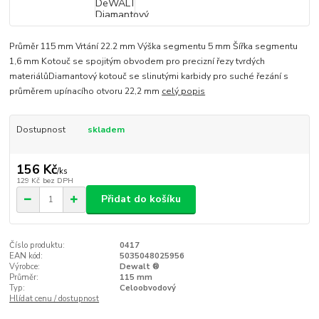
Průměr 115 mm Vrtání 22.2 mm Výška segmentu 5 mm Šířka segmentu
1,6 mm Kotouč se spojitým obvodem pro precizní řezy tvrdých
materiálůDiamantový kotouč se slinutými karbidy pro suché řezání s
průměrem upínacího otvoru 22,2 mm
celý popis
Dostupnost
skladem
156 Kč
/
ks
129 Kč
bez DPH
Přidat do košíku
Číslo produktu:
0417
EAN kód:
5035048025956
Výrobce:
Dewalt ®
Průměr:
115 mm
Typ:
Celoobvodový
Hlídat cenu / dostupnost