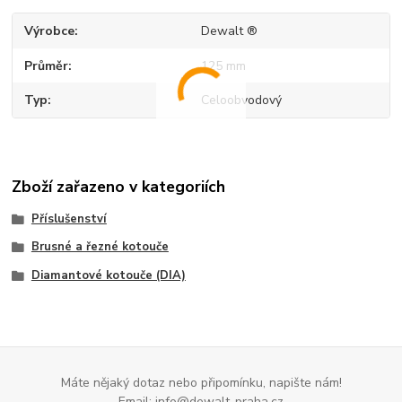
Výrobce
Dewalt ®
Průměr
125 mm
Typ
Celoobvodový
Zboží zařazeno v kategoriích
Příslušenství
Brusné a řezné kotouče
Diamantové kotouče (DIA)
Máte nějaký dotaz nebo připomínku, napište nám!
Email: info@dewalt-praha.cz