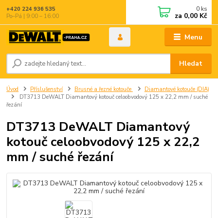
0
ks
+420 224 936 535
za
0,00 Kč
Po–Pá | 9:00 – 16:00
Menu
Hledat
Úvod
Příslušenství
Brusné a řezné kotouče
Diamantové kotouče (DIA)
DT3713 DeWALT Diamantový kotouč celoobvodový 125 x 22,2 mm / suché
řezání
DT3713 DeWALT Diamantový
kotouč celoobvodový 125 x 22,2
mm / suché řezání