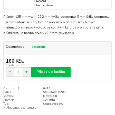
Průměr 125 mm Vrtání 22.2 mm Výška segmentu 5 mm Šířka segmentu
1,6 mm Kotouč se spojitým obvodem pro precizní řezy tvrdých
materiálůDiamantový kotouč se slinutými karbidy pro suché řezání s
průměrem upínacího otvoru 22,2 mm
celý popis
Dostupnost
skladem
186 Kč
/
ks
154 Kč
bez DPH
Přidat do košíku
Číslo produktu:
0418
EAN kód:
5035048025963
Výrobce:
Dewalt ®
Průměr:
125 mm
Typ:
Celoobvodový
Hlídat cenu / dostupnost