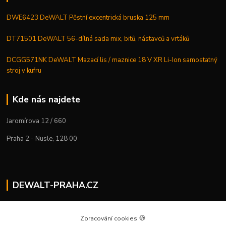
DWE6423 DeWALT Pěstní excentrická bruska 125 mm
DT71501 DeWALT 56-dílná sada mix, bitů, nástavců a vrtáků
DCGG571NK DeWALT Mazací lis / maznice 18 V XR Li-Ion samostatný
stroj v kufru
Kde nás najdete
Jaromírova 12 / 660
Praha 2 - Nusle, 128 00
DEWALT-PRAHA.CZ
Kostelecký M.
+420 224 936 535
🍪
Zpracování cookies