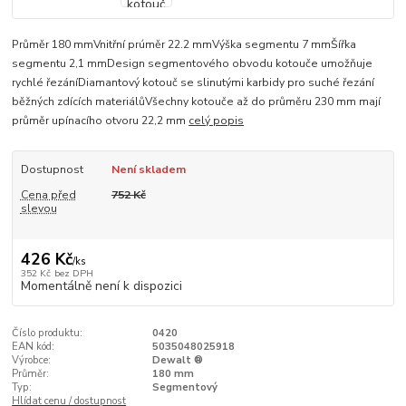
Průměr 180 mmVnitřní prúměr 22.2 mmVýška segmentu 7 mmŠířka
segmentu 2,1 mmDesign segmentového obvodu kotouče umožňuje
rychlé řezáníDiamantový kotouč se slinutými karbidy pro suché řezání
běžných zdících materiálůVšechny kotouče až do průměru 230 mm mají
průměr upínacího otvoru 22,2 mm
celý popis
Dostupnost
Není skladem
Cena před
752 Kč
slevou
426 Kč
/
ks
352 Kč
bez DPH
Momentálně není k dispozici
Číslo produktu:
0420
EAN kód:
5035048025918
Výrobce:
Dewalt ®
Průměr:
180 mm
Typ:
Segmentový
Hlídat cenu / dostupnost