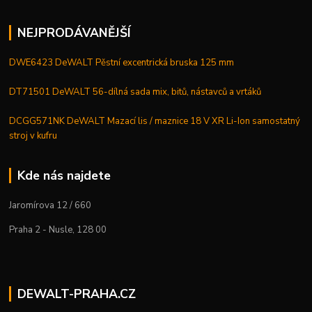
NEJPRODÁVANĚJŠÍ
DWE6423 DeWALT Pěstní excentrická bruska 125 mm
DT71501 DeWALT 56-dílná sada mix, bitů, nástavců a vrtáků
DCGG571NK DeWALT Mazací lis / maznice 18 V XR Li-Ion samostatný
stroj v kufru
Kde nás najdete
Jaromírova 12 / 660
Praha 2 - Nusle, 128 00
DEWALT-PRAHA.CZ