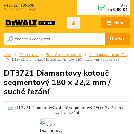
0
ks
+420 224 936 535
za
0,00 Kč
Po–Pá | 9:00 – 16:00
Menu
Hledat
Úvod
Příslušenství
Brusné a řezné kotouče
Diamantové kotouče (DIA)
DT3721 Diamantový kotouč segmentový 180 x 22,2 mm / suché řezání
DT3721 Diamantový kotouč
segmentový 180 x 22,2 mm /
suché řezání