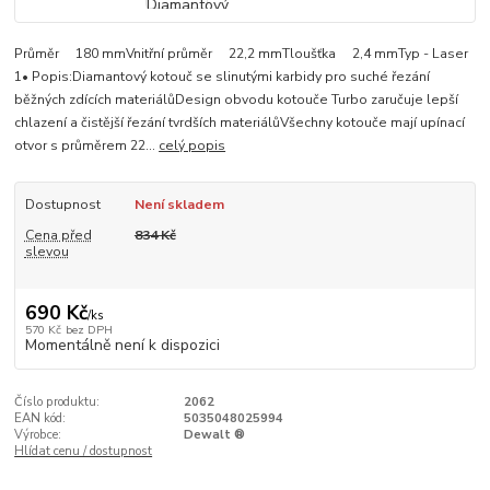
Průměr 180 mmVnitřní průměr 22,2 mmTloušťka 2,4 mmTyp - Laser
1• Popis:Diamantový kotouč se slinutými karbidy pro suché řezání
běžných zdících materiálůDesign obvodu kotouče Turbo zaručuje lepší
chlazení a čistější řezání tvrdších materiálůVšechny kotouče mají upínací
otvor s průměrem 22...
celý popis
Dostupnost
Není skladem
Cena před
834 Kč
slevou
690 Kč
/
ks
570 Kč
bez DPH
Momentálně není k dispozici
Číslo produktu:
2062
EAN kód:
5035048025994
Výrobce:
Dewalt ®
Hlídat cenu / dostupnost