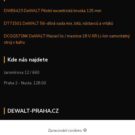
DWE6423 DeWALT Pěstní excentrická bruska 125 mm
DT71501 DeWALT 56-dílná sada mix, bitů, nástavců a vrtáků
DCGG571NK DeWALT Mazací lis / maznice 18 V XR Li-Ion samostatný
stroj v kufru
Kde nás najdete
Jaromírova 12 / 660
Praha 2 - Nusle, 128 00
DEWALT-PRAHA.CZ
Kostelecký M.
+420 224 936 535
🍪
Zpracování cookies