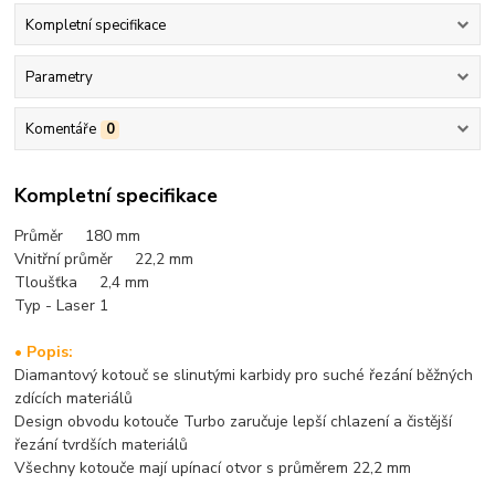
Kompletní specifikace
Parametry
Komentáře
0
Kompletní specifikace
Průměr 180 mm
Vnitřní průměr 22,2 mm
Tloušťka 2,4 mm
Typ - Laser 1
• Popis:
Diamantový kotouč se slinutými karbidy pro suché řezání běžných
zdících materiálů
Design obvodu kotouče Turbo zaručuje lepší chlazení a čistější
řezání tvrdších materiálů
Všechny kotouče mají upínací otvor s průmě
rem 22,2 mm