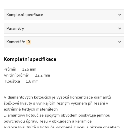
Kompletní specifikace
Parametry
Komentáře
0
Kompletní specifikace
Průměr 125 mm
Vnitřní průměr 22,2 mm
Tloušťka 1,6 mm
V diamantových kotoučích je vysoká koncentrace diamantů
špičkové kvality s vynikajícím řezným výkonem při řezání v
extrémně tvrdých materiálech
Diamantový kotouč se spojitým obvodem poskytuje jemnou
povrchovou úpravu řezu v obkladech a keramice
Vysoce kvalitní tělo kotouče vyrobené z oceli s nízkým obsahem