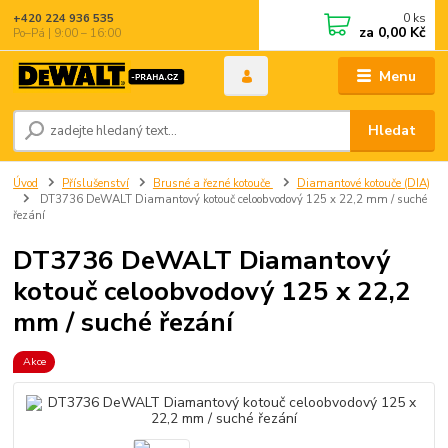
0
ks
+420 224 936 535
za
0,00 Kč
Po–Pá | 9:00 – 16:00
Menu
Hledat
Úvod
Příslušenství
Brusné a řezné kotouče
Diamantové kotouče (DIA)
DT3736 DeWALT Diamantový kotouč celoobvodový 125 x 22,2 mm / suché
řezání
DT3736 DeWALT Diamantový
kotouč celoobvodový 125 x 22,2
mm / suché řezání
Akce