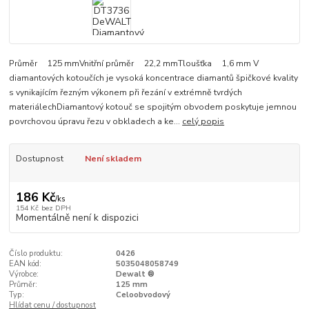
Průměr 125 mmVnitřní průměr 22,2 mmTloušťka 1,6 mm V
diamantových kotoučích je vysoká koncentrace diamantů špičkové kvality
s vynikajícím řezným výkonem při řezání v extrémně tvrdých
materiálechDiamantový kotouč se spojitým obvodem poskytuje jemnou
povrchovou úpravu řezu v obkladech a ke...
celý popis
Dostupnost
Není skladem
186 Kč
/
ks
154 Kč
bez DPH
Momentálně není k dispozici
Číslo produktu:
0426
EAN kód:
5035048058749
Výrobce:
Dewalt ®
Průměr:
125 mm
Typ:
Celoobvodový
Hlídat cenu / dostupnost