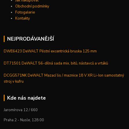
Jak nakupovat
Obchodní podmínky
Fotogalerie
Kontakty
NEJPRODÁVANĚJŠÍ
DWE6423 DeWALT Pěstní excentrická bruska 125 mm
DT71501 DeWALT 56-dílná sada mix, bitů, nástavců a vrtáků
DCGG571NK DeWALT Mazací lis / maznice 18 V XR Li-Ion samostatný
stroj v kufru
Kde nás najdete
Jaromírova 12 / 660
Praha 2 - Nusle, 128 00