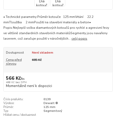
• Technické parametry:Průměr kotouče 125 mmVrtání 22.2
mmTloušťka 2 mmPoužití na stavební materiály a beton•
Popis:Nejlepší volba diamantových kotoučů pro rychlé a agresivní řezy
ve většině standardních stavebních materiálůSegmenty jsou navařeny
laserem, což zaručuje použití v náročnějších...
celý popis
Dostupnost
Není skladem
Cena před
685 Kč
slevou
566 Kč
/
ks
468 Kč
bez DPH
Momentálně není k dispozici
Číslo produktu:
0139
Výrobce:
Dewalt ®
Průměr:
125 mm
Typ:
Segmentový
Hlídat cenu / dostupnost