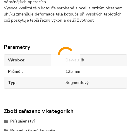
náročnějších operacích
Vysoce kvalitní tělo kotouče vyrobené z oceli s nízkým obsahem
uhlíku zmenšuje deformace těla kotouče při vysokých teplotách,
což poskytuje lepší řezný výkon a delší životnost
Parametry
Výrobce
Dewalt ®
Průměr
125 mm
Typ
Segmentový
Zboží zařazeno v kategoriích
Příslušenství
Brusné a řezné kotouče