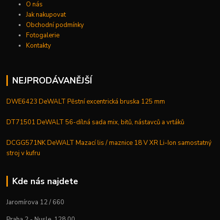
O nás
Jak nakupovat
Obchodní podmínky
Fotogalerie
Kontakty
NEJPRODÁVANĚJŠÍ
DWE6423 DeWALT Pěstní excentrická bruska 125 mm
DT71501 DeWALT 56-dílná sada mix, bitů, nástavců a vrtáků
DCGG571NK DeWALT Mazací lis / maznice 18 V XR Li-Ion samostatný
stroj v kufru
Kde nás najdete
Jaromírova 12 / 660
Praha 2 - Nusle, 128 00