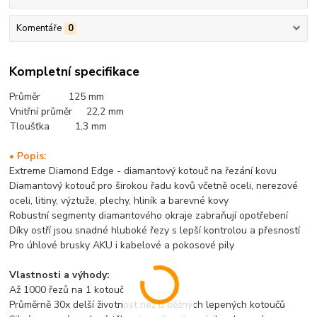
Komentáře
0
Kompletní specifikace
Průměr 125 mm
Vnitřní průměr 22,2 mm
Tloušťka 1,3 mm
• Popis:
Extreme Diamond Edge - diamantový kotouč na řezání kovu
Diamantový kotouč pro širokou řadu kovů včetně oceli, nerezové
oceli, litiny, výztuže, plechy, hliník a barevné kovy
Robustní segmenty diamantového okraje zabraňují opotřebení
Díky ostří jsou snadné hluboké řezy s lepší kontrolou a přesností
Pro úhlové brusky AKU i kabelové a pokosové pily
Vlastnosti a výhody:
Až 1000 řezů na 1 kotouč
Průměrně 30x delší životnost než u běžných lepených kotoučů