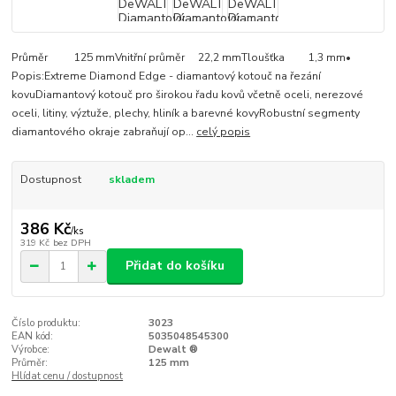
Průměr 125 mmVnitřní průměr 22,2 mmTloušťka 1,3 mm•
Popis:Extreme Diamond Edge - diamantový kotouč na řezání
kovuDiamantový kotouč pro širokou řadu kovů včetně oceli, nerezové
oceli, litiny, výztuže, plechy, hliník a barevné kovyRobustní segmenty
diamantového okraje zabraňují op...
celý popis
Dostupnost
skladem
386 Kč
/
ks
319 Kč
bez DPH
Přidat do košíku
Číslo produktu:
3023
EAN kód:
5035048545300
Výrobce:
Dewalt ®
Průměr:
125 mm
Hlídat cenu / dostupnost