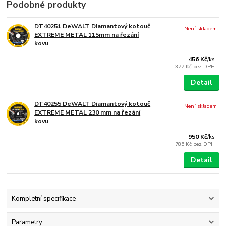
Podobné produkty
DT40251 DeWALT Diamantový kotouč
Není skladem
EXTREME METAL 115mm na řezání
kovu
456 Kč
/
ks
377 Kč
bez DPH
Detail
DT40255 DeWALT Diamantový kotouč
Není skladem
EXTREME METAL 230 mm na řezání
kovu
950 Kč
/
ks
785 Kč
bez DPH
Detail
Kompletní specifikace
Parametry