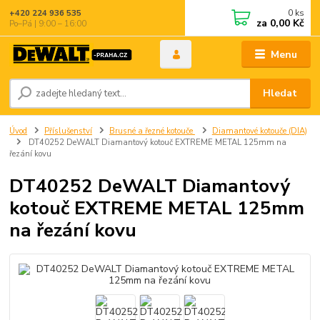
0
ks
+420 224 936 535
za
0,00 Kč
Po–Pá | 9:00 – 16:00
Menu
Hledat
Úvod
Příslušenství
Brusné a řezné kotouče
Diamantové kotouče (DIA)
DT40252 DeWALT Diamantový kotouč EXTREME METAL 125mm na
řezání kovu
DT40252 DeWALT Diamantový
kotouč EXTREME METAL 125mm
na řezání kovu