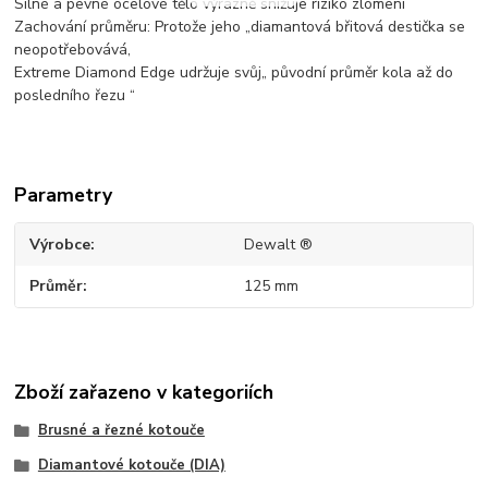
Silné a pevné ocelové tělo výrazně snižuje riziko zlomení
Zachování průměru: Protože jeho „diamantová břitová destička se
neopotřebovává,
Extreme Diamond Edge udržuje svůj„ původní průměr kola až do
posledního řezu “
Parametry
Výrobce
Dewalt ®
Průměr
125 mm
Zboží zařazeno v kategoriích
Brusné a řezné kotouče
Diamantové kotouče (DIA)