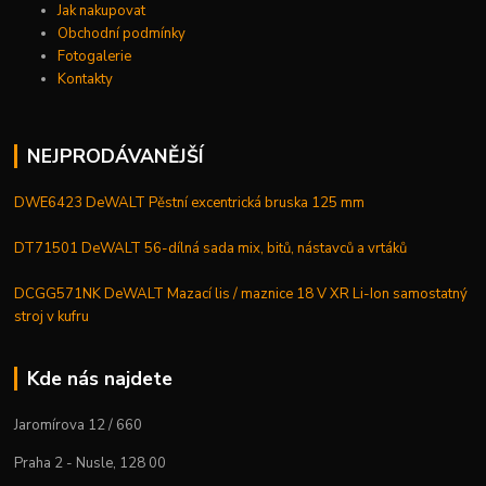
Jak nakupovat
Obchodní podmínky
Fotogalerie
Kontakty
NEJPRODÁVANĚJŠÍ
DWE6423 DeWALT Pěstní excentrická bruska 125 mm
DT71501 DeWALT 56-dílná sada mix, bitů, nástavců a vrtáků
DCGG571NK DeWALT Mazací lis / maznice 18 V XR Li-Ion samostatný
stroj v kufru
Kde nás najdete
Jaromírova 12 / 660
Praha 2 - Nusle, 128 00