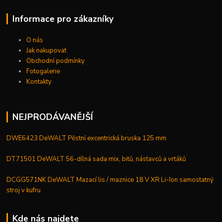
Informace pro zákazníky
O nás
Jak nakupovat
Obchodní podmínky
Fotogalerie
Kontakty
NEJPRODÁVANĚJŠÍ
DWE6423 DeWALT Pěstní excentrická bruska 125 mm
DT71501 DeWALT 56-dílná sada mix, bitů, nástavců a vrtáků
DCGG571NK DeWALT Mazací lis / maznice 18 V XR Li-Ion samostatný
stroj v kufru
Kde nás najdete