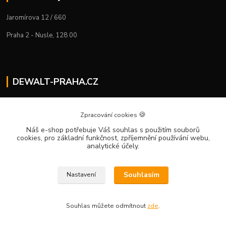
Jaromírova 12 / 660
Praha 2 - Nusle, 128 00
DEWALT-PRAHA.CZ
Kostelecký M.
+420 224 936 535
🍪
Zpracování cookies
Po–Pá | 9:00 – 16:00
Náš e-shop potřebuje Váš souhlas
s použitím souborů
cookies, pro základní funkčnost, zpříjemnění používání webu,
info@dewalt-praha.cz
analytické účely.
Souhlasím
Nastavení
Souhlas můžete odmítnout
zde
.