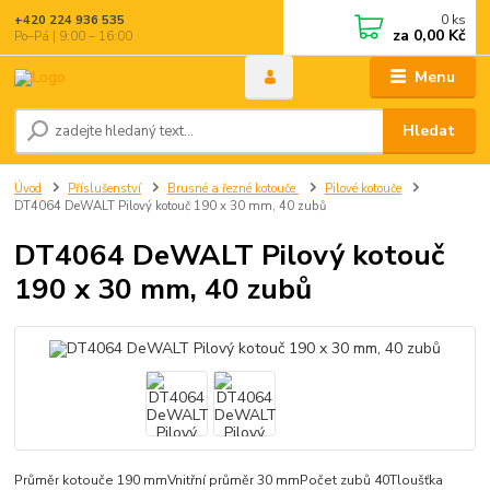
0
ks
+420 224 936 535
za
0,00 Kč
Po–Pá | 9:00 – 16:00
Menu
Hledat
Úvod
Příslušenství
Brusné a řezné kotouče
Pilové kotouče
DT4064 DeWALT Pilový kotouč 190 x 30 mm, 40 zubů
DT4064 DeWALT Pilový kotouč
190 x 30 mm, 40 zubů
Průměr kotouče 190 mmVnitřní průměr 30 mmPočet zubů 40Tloušťka