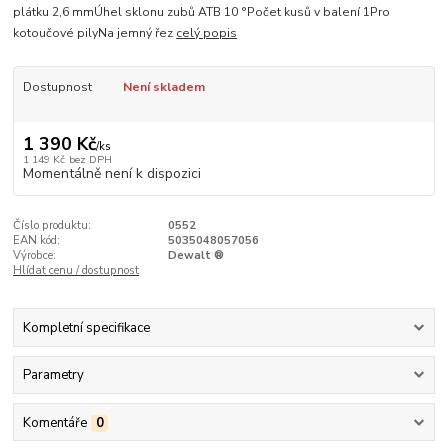
plátku 2,6 mmÚhel sklonu zubů ATB 10 °Počet kusů v balení 1Pro
kotoučové pilyNa jemný řez
celý popis
Dostupnost
Není skladem
1 390 Kč
/
ks
1 149 Kč
bez DPH
Momentálně není k dispozici
Číslo produktu:
0552
EAN kód:
5035048057056
Výrobce:
Dewalt ®
Hlídat cenu / dostupnost
Kompletní specifikace
Parametry
Komentáře
0