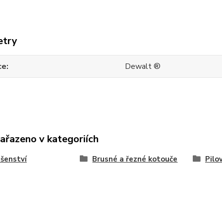
etry
ce
Dewalt ®
zařazeno v kategoriích
ušenství
Brusné a řezné kotouče
Pilo