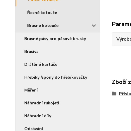
Řezné kotouče
Param
Brusné kotouče
Brusné pásy pro pásové brusky
Výrob
Brusiva
Drátěné kartáče
Hřebíky /spony do hřebíkovačky
Zboží 
Měření
Přísl
Náhradní rukojeťi
Náhradní díly
Odsávání