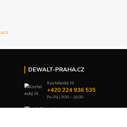
DEWALT-PRAHA.CZ
Kostelecký M.
+420 224 936 535
Po–Pá | 9:00 – 16:00
info@dewalt-praha.cz