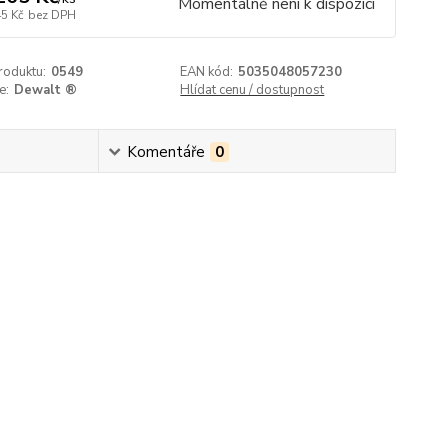
Momentálně není k dispozici
45 Kč
bez DPH
roduktu:
0549
EAN kód:
5035048057230
e:
Dewalt ®
Hlídat cenu / dostupnost
Komentáře
0