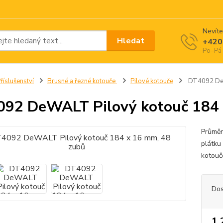
Nevíte
Hledat
+420
Po–Pá 
říslušenství
Brusné a řezné kotouče
Pilové kotouče
DT4092 DeW
92 DeWALT Pilový kotouč 184 
Průměr
plátku
kotouč
Dos
1 