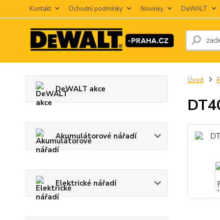
Kontakt
Ochodní podmínky
Novinky
DeWALT
Úvod
P
DeWALT akce
DT40
Akumulátorové nářadí
Elektrické nářadí