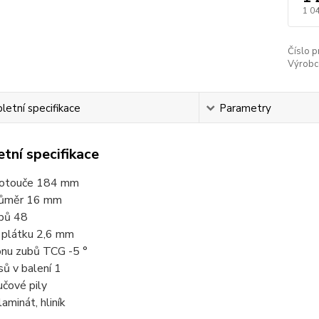
1 0
Číslo p
Výrobc
etní specifikace
Parametry
tní specifikace
kotouče 184 mm
průměr 16 mm
bů 48
 plátku 2,6 mm
onu zubů TCG -5 °
ů v balení 1
čové pily
aminát, hliník