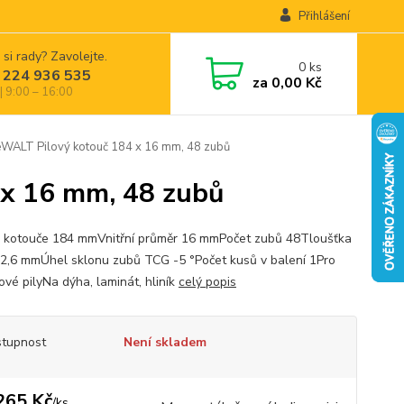
Přihlášení
 si rady? Zavolejte.
0
ks
 224 936 535
za
0,00 Kč
| 9:00 – 16:00
ALT Pilový kotouč 184 x 16 mm, 48 zubů
x 16 mm, 48 zubů
 kotouče 184 mmVnitřní průměr 16 mmPočet zubů 48Tloušťka
 2,6 mmÚhel sklonu zubů TCG -5 °Počet kusů v balení 1Pro
ové pilyNa dýha, laminát, hliník
celý popis
tupnost
Není skladem
265 Kč
/
ks