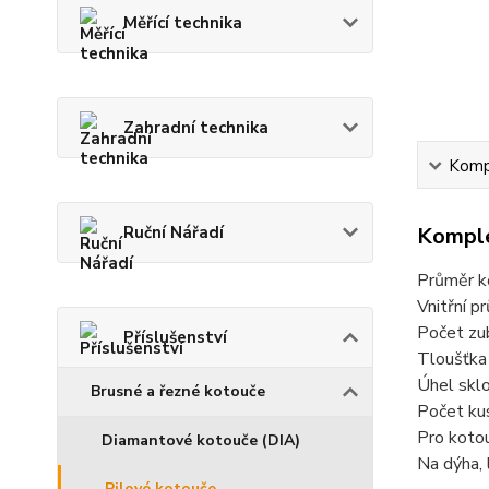
Měřící technika
Zahradní technika
Kompl
Ruční Nářadí
Komple
Průměr 
Vnitřní 
Počet zu
Příslušenství
Tloušťka
Úhel skl
Brusné a řezné kotouče
Počet kus
Pro kotou
Diamantové kotouče (DIA)
Na dýha, l
Pilové kotouče