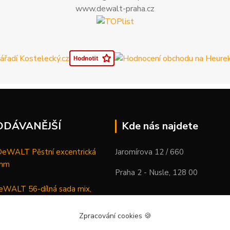
www.dewalt-praha.cz
ODÁVANĚJŠÍ
Kde nás najdete
WALT Pěstní excentrická
Jaromírova 12 / 660
 mm
Praha 2 - Nusle, 128 00
WALT 56-dílná sada mix,
ců a vrtáků
Zpracování cookies
🍪
DeWALT Mazací lis /