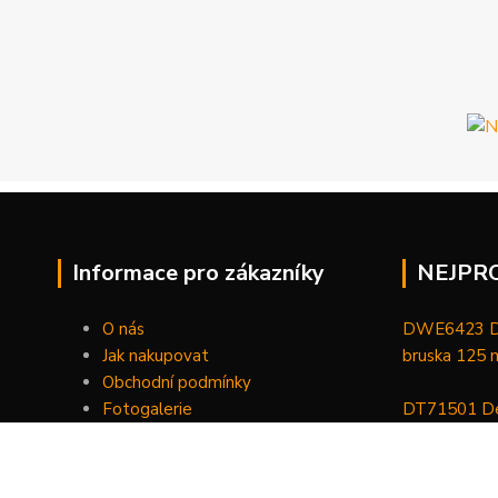
Informace pro zákazníky
NEJPR
O nás
DWE6423 De
Jak nakupovat
bruska 125
Obchodní podmínky
Fotogalerie
DT71501 De
Kontakty
bitů, nástav
DCGG571NK 