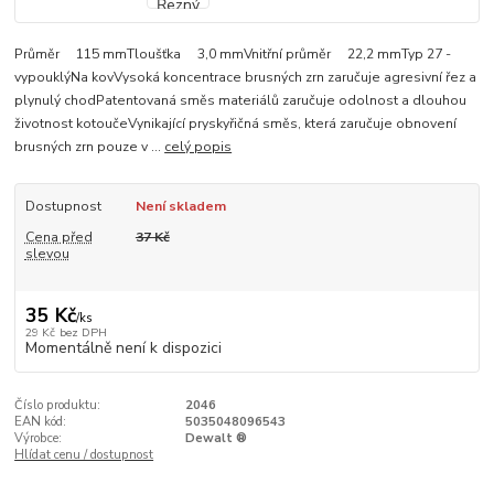
Průměr 115 mmTloušťka 3,0 mmVnitřní průměr 22,2 mmTyp 27 -
vypouklýNa kovVysoká koncentrace brusných zrn zaručuje agresivní řez a
plynulý chodPatentovaná směs materiálů zaručuje odolnost a dlouhou
životnost kotoučeVynikající pryskyřičná směs, která zaručuje obnovení
brusných zrn pouze v ...
celý popis
Dostupnost
Není skladem
Cena před
37 Kč
slevou
35 Kč
/
ks
29 Kč
bez DPH
Momentálně není k dispozici
Číslo produktu:
2046
EAN kód:
5035048096543
Výrobce:
Dewalt ®
Hlídat cenu / dostupnost