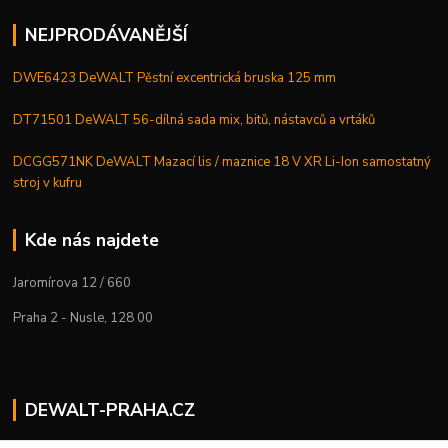
NEJPRODÁVANĚJŠÍ
DWE6423 DeWALT Pěstní excentrická bruska 125 mm
DT71501 DeWALT 56-dílná sada mix, bitů, nástavců a vrtáků
DCGG571NK DeWALT Mazací lis / maznice 18 V XR Li-Ion samostatný
stroj v kufru
Kde nás najdete
Jaromírova 12 / 660
Praha 2 - Nusle, 128 00
DEWALT-PRAHA.CZ