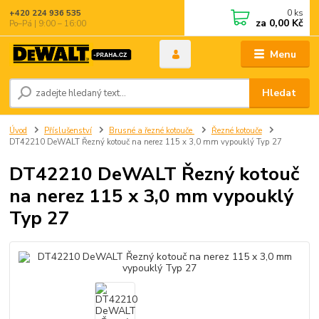
0
ks
+420 224 936 535
za
0,00 Kč
Po–Pá | 9:00 – 16:00
Menu
Hledat
Úvod
Příslušenství
Brusné a řezné kotouče
Řezné kotouče
DT42210 DeWALT Řezný kotouč na nerez 115 x 3,0 mm vypouklý Typ 27
DT42210 DeWALT Řezný kotouč
na nerez 115 x 3,0 mm vypouklý
Typ 27