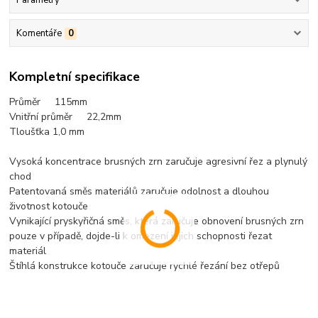
Komentáře
0
Kompletní specifikace
Průměr 115mm
Vnitřní průměr 22,2mm
Tloušťka 1,0 mm
Vysoká koncentrace brusných zrn zaručuje agresivní řez a plynulý
chod
Patentovaná směs materiálů zaručuje odolnost a dlouhou
životnost kotouče
Vynikající pryskyřičná směs, která zaručuje obnovení brusných zrn
pouze v případě, dojde-li k omezení jejich schopnosti řezat
materiál
Štíhlá konstrukce kotouče zaručuje rychlé řezání bez otřepů