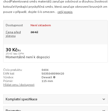
chodPatentovaná směs materiálů zaručuje odolnost a dlouhou životnost
kotoučeVynikající pryskyřičná směs, která zaručuje obnovení brusných zrn
pouze v případě, dojde-li k omezen...
celý popis
Dostupnost
Není skladem
Cena před
36 Kč
slevou
30 Kč
/
ks
25 Kč
bez DPH
Momentálně není k dispozici
Číslo produktu:
0404
EAN kód:
5035048096420
Výrobce:
Dewalt ®
Průměr:
115 mm
Hlídat cenu / dostupnost
Kompletní specifikace
Parametry