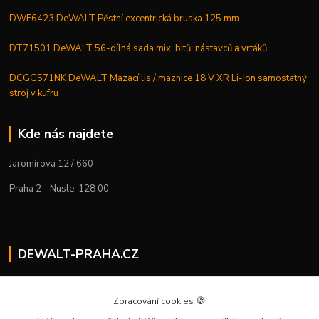
DWE6423 DeWALT Pěstní excentrická bruska 125 mm
DT71501 DeWALT 56-dílná sada mix, bitů, nástavců a vrtáků
DCGG571NK DeWALT Mazací lis / maznice 18 V XR Li-Ion samostatný
stroj v kufru
Kde nás najdete
Jaromírova 12 / 660
Praha 2 - Nusle, 128 00
DEWALT-PRAHA.CZ
Kostelecký M.
+420 224 936 535
🍪
Zpracování cookies
Po–Pá | 9:00 – 16:00