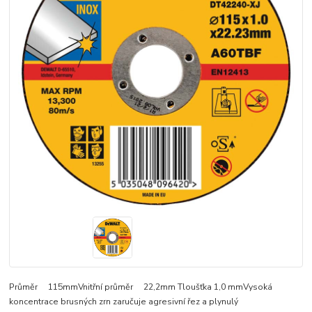
Průměr 115mmVnitřní průměr 22,2mm Tloušťka 1,0 mmVysoká
koncentrace brusných zrn zaručuje agresivní řez a plynulý