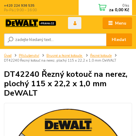
0
ks
+420 224 936 535
za
0,00 Kč
Po–Pá | 9:00 – 16:00
Menu
Hledat
Úvod
Příslušenství
Brusné a řezné kotouče
Řezné kotouče
DT42240 Řezný kotouč na nerez, plochý 115 x 22,2 x 1,0 mm DeWALT
DT42240 Řezný kotouč na nerez,
plochý 115 x 22,2 x 1,0 mm
DeWALT