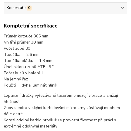
Komentáře
0
Kompletní specifikace
Průměr kotouče 305 mm
Vnitřní průměr 30 mm
Počet zubů 80
Tloušťka 2,6 mm
Tloušťka plátku 1,8 mm
Úhel sklonu zubů ATB -5 °
Počet kusů v balení 1
Na jemný řez
Použití dýha, laminát hliník
Expanzní drážky vyřezávané laserem omezují vibrace a snižují
hlučnost
Zuby s extra velkými karbidovými mikro zrny zůstávají mnohem
déle ostré
Korozi odolný karbid prodlužuje provozní životnost při práci s
extrémně odolnými materiály