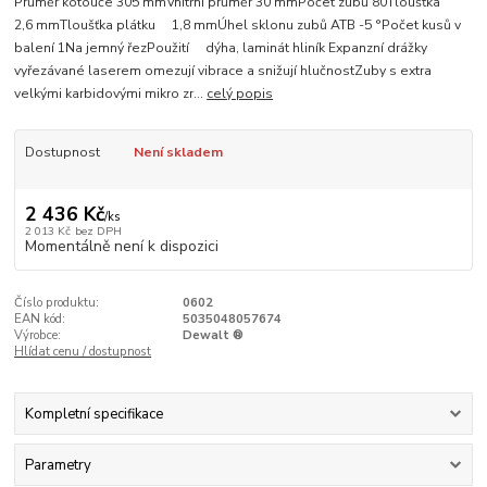
Průměr kotouče 305 mmVnitřní průměr 30 mmPočet zubů 80Tloušťka
2,6 mmTloušťka plátku 1,8 mmÚhel sklonu zubů ATB -5 °Počet kusů v
balení 1Na jemný řezPoužití dýha, laminát hliník Expanzní drážky
vyřezávané laserem omezují vibrace a snižují hlučnostZuby s extra
velkými karbidovými mikro zr...
celý popis
Dostupnost
Není skladem
2 436 Kč
/
ks
2 013 Kč
bez DPH
Momentálně není k dispozici
Číslo produktu:
0602
EAN kód:
5035048057674
Výrobce:
Dewalt ®
Hlídat cenu / dostupnost
Kompletní specifikace
Parametry