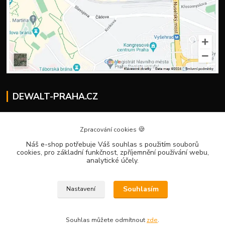
DEWALT-PRAHA.CZ
Kostelecký M.
+420 224 936 535
🍪
Zpracování cookies
Po–Pá | 9:00 – 16:00
Náš e-shop potřebuje Váš souhlas
s použitím souborů
cookies, pro základní funkčnost, zpříjemnění používání webu,
info@dewalt-praha.cz
analytické účely.
Souhlasím
Nastavení
Souhlas můžete odmítnout
zde
.