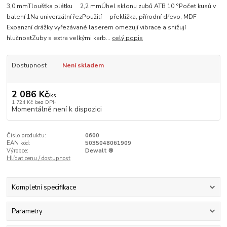
3,0 mmTloušťka plátku 2,2 mmÚhel sklonu zubů ATB 10 °Počet kusů v
balení 1Na univerzální řezPoužití překližka, přírodní dřevo, MDF
Expanzní drážky vyřezávané laserem omezují vibrace a snižují
hlučnostZuby s extra velkými karb...
celý popis
Dostupnost
Není skladem
2 086 Kč
/
ks
1 724 Kč
bez DPH
Momentálně není k dispozici
Číslo produktu:
0600
EAN kód:
5035048061909
Výrobce:
Dewalt ®
Hlídat cenu / dostupnost
Kompletní specifikace
Parametry