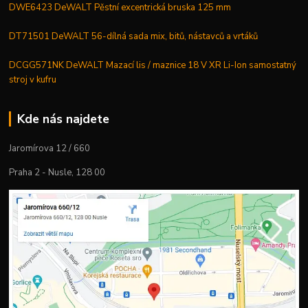
DWE6423 DeWALT Pěstní excentrická bruska 125 mm
DT71501 DeWALT 56-dílná sada mix, bitů, nástavců a vrtáků
DCGG571NK DeWALT Mazací lis / maznice 18 V XR Li-Ion samostatný
stroj v kufru
Kde nás najdete
Jaromírova 12 / 660
Praha 2 - Nusle, 128 00