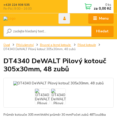
0
ks
+420 224 936 535
za
0,00 Kč
Po–Pá | 9:00 – 16:00
Menu
Hledat
Úvod
Příslušenství
Brusné a řezné kotouče
Pilové kotouče
DT4340 DeWALT Pilový kotouč 305x30mm, 48 zubů
DT4340 DeWALT Pilový kotouč
305x30mm, 48 zubů
Průměr kotouče 305 mmVnitřní průměr 30 mmPočet zubů 48Tloušťka