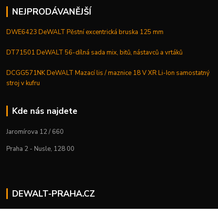
NEJPRODÁVANĚJŠÍ
DWE6423 DeWALT Pěstní excentrická bruska 125 mm
DT71501 DeWALT 56-dílná sada mix, bitů, nástavců a vrtáků
DCGG571NK DeWALT Mazací lis / maznice 18 V XR Li-Ion samostatný
stroj v kufru
Kde nás najdete
Jaromírova 12 / 660
Praha 2 - Nusle, 128 00
DEWALT-PRAHA.CZ
Kostelecký M.