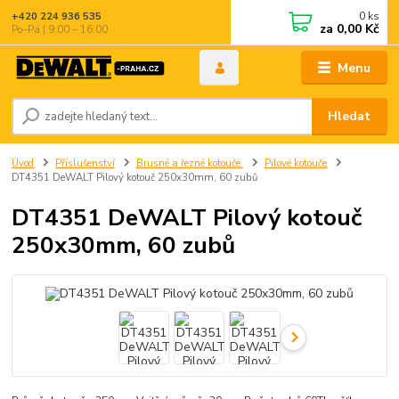
0
ks
+420 224 936 535
za
0,00 Kč
Po–Pá | 9:00 – 16:00
Menu
Hledat
Úvod
Příslušenství
Brusné a řezné kotouče
Pilové kotouče
DT4351 DeWALT Pilový kotouč 250x30mm, 60 zubů
DT4351 DeWALT Pilový kotouč
250x30mm, 60 zubů