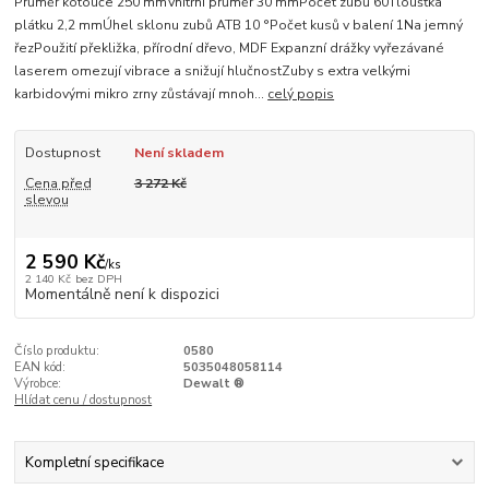
Průměr kotouče 250 mmVnitřní průměr 30 mmPočet zubů 60Tloušťka
plátku 2,2 mmÚhel sklonu zubů ATB 10 °Počet kusů v balení 1Na jemný
řezPoužití překližka, přírodní dřevo, MDF Expanzní drážky vyřezávané
laserem omezují vibrace a snižují hlučnostZuby s extra velkými
karbidovými mikro zrny zůstávají mnoh...
celý popis
Dostupnost
Není skladem
Cena před
3 272 Kč
slevou
2 590 Kč
/
ks
2 140 Kč
bez DPH
Momentálně není k dispozici
Číslo produktu:
0580
EAN kód:
5035048058114
Výrobce:
Dewalt ®
Hlídat cenu / dostupnost
Kompletní specifikace