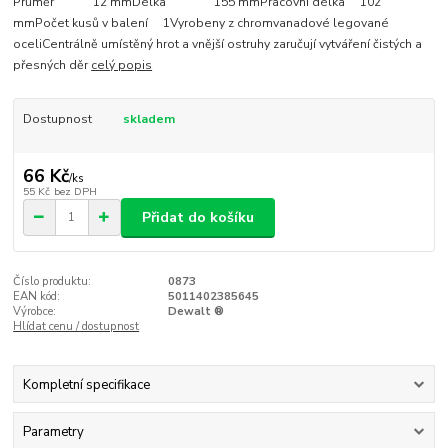
Průměr 12 mmDélka 155 mmPracovní délka 102
mmPočet kusů v balení 1Vyrobeny z chromvanadové legované
oceliCentrálně umístěný hrot a vnější ostruhy zaručují vytváření čistých a
přesných děr
celý popis
Dostupnost
skladem
66 Kč
/
ks
55 Kč
bez DPH
Přidat do košíku
Číslo produktu:
0873
EAN kód:
5011402385645
Výrobce:
Dewalt ®
Hlídat cenu / dostupnost
Kompletní specifikace
Parametry