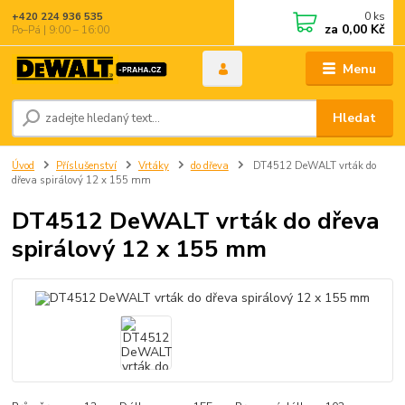
0
ks
+420 224 936 535
za
0,00 Kč
Po–Pá | 9:00 – 16:00
Menu
Hledat
Úvod
Příslušenství
Vrtáky
do dřeva
DT4512 DeWALT vrták do
dřeva spirálový 12 x 155 mm
DT4512 DeWALT vrták do dřeva
spirálový 12 x 155 mm