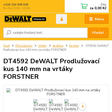
0
ks
+420 224 936 535
za
0,00 Kč
Po–Pá | 9:00 – 16:00
Menu
Hledat
Úvod
Příslušenství
Vrtáky
do dřeva
forstner
DT4592 DeWALT
Prodlužovací kus 140 mm na vrtáky FORSTNER
DT4592 DeWALT Prodlužovací
kus 140 mm na vrtáky
FORSTNER