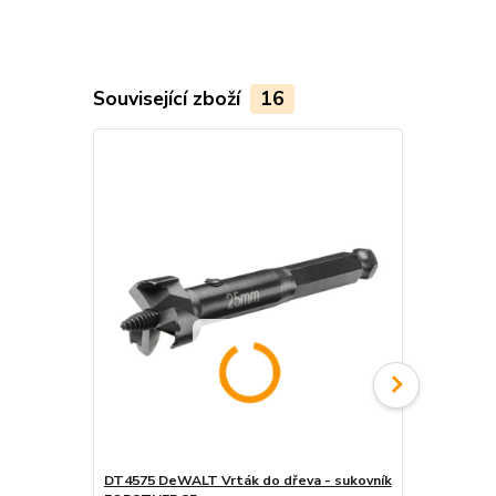
Související zboží
16
DT4575 DeWALT Vrták do dřeva - sukovník
DT4577 DeWA