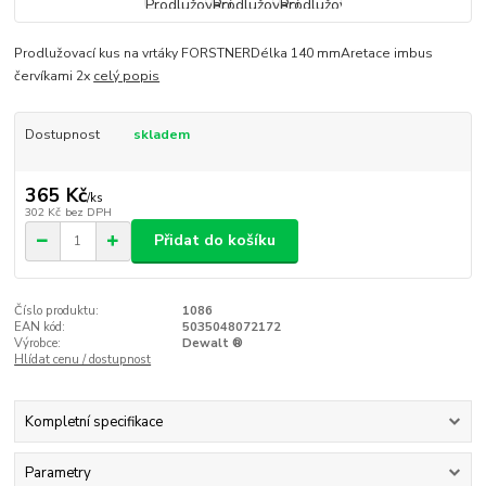
Prodlužovací kus na vrtáky FORSTNERDélka 140 mmAretace imbus
červíkami 2x
celý popis
Dostupnost
skladem
365 Kč
/
ks
302 Kč
bez DPH
Přidat do košíku
Číslo produktu:
1086
EAN kód:
5035048072172
Výrobce:
Dewalt ®
Hlídat cenu / dostupnost
Kompletní specifikace
Parametry