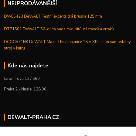
NEJPRODÁVANĚJŠÍ
DWE6423 DeWALT Pěstní excentrická bruska 125 mm
DT71501 DeWALT 56-dílná sada mix, bitů, nástavců a vrtáků
DCGG571NK DeWALT Mazací lis / maznice 18 V XR Li-Ion samostatný
stroj v kufru
Kde nás najdete
Jaromírova 12 / 660
Praha 2 - Nusle, 128 00
DEWALT-PRAHA.CZ
Kostelecký M.
+420 224 936 535