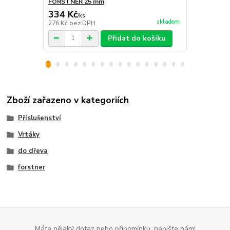
FORSTNER 25 mm
FORSTNER 
334 Kč
369 Kč
/
ks
/
ks
skladem
276 Kč
bez DPH
305 Kč
bez 
Přidat do košíku
Zboží zařazeno v kategoriích
Příslušenství
Vrtáky
do dřeva
forstner
Máte nějaký dotaz nebo připomínku, napište nám!