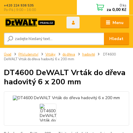
0
ks
+420 224 936 535
za
0,00 Kč
Po–Pá | 9:00 – 16:00
Menu
Hledat
Úvod
Příslušenství
Vrtáky
do dřeva
hadovité
DT4600
DeWALT Vrták do dřeva hadovitý 6 x 200 mm
DT4600 DeWALT Vrták do dřeva
hadovitý 6 x 200 mm