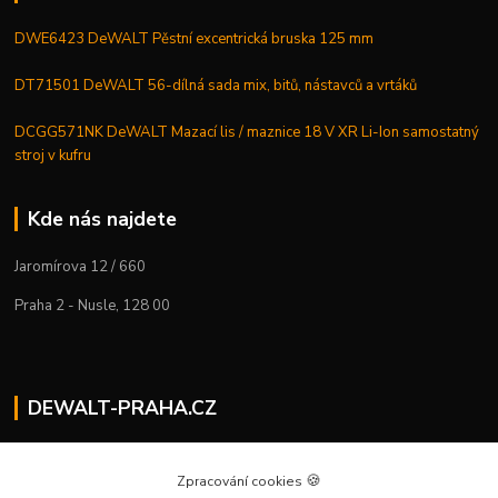
DWE6423 DeWALT Pěstní excentrická bruska 125 mm
DT71501 DeWALT 56-dílná sada mix, bitů, nástavců a vrtáků
DCGG571NK DeWALT Mazací lis / maznice 18 V XR Li-Ion samostatný
stroj v kufru
Kde nás najdete
Jaromírova 12 / 660
Praha 2 - Nusle, 128 00
DEWALT-PRAHA.CZ
Kostelecký M.
+420 224 936 535
🍪
Zpracování cookies