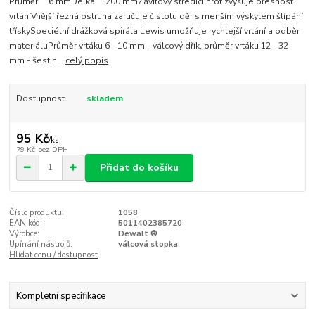
Průměr 6 mmDélka 200 mmZávitový středicí hrot zvyšuje přesnost
vrtáníVnější řezná ostruha zaručuje čistotu děr s menším výskytem štípání
třískySpeciélní drážková spirála Lewis umožňuje rychlejší vrtání a odběr
materiáluPrůměr vrtáku 6 - 10 mm - válcový dřík, průměr vrtáku 12 - 32
mm - šestih...
celý popis
Dostupnost
skladem
95 Kč
/
ks
79 Kč
bez DPH
Přidat do košíku
Číslo produktu:
1058
EAN kód:
5011402385720
Výrobce:
Dewalt ®
Upínání nástrojů:
válcová stopka
Hlídat cenu / dostupnost
Kompletní specifikace