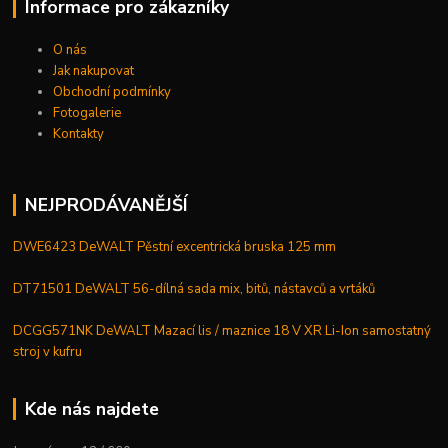
Informace pro zákazníky
O nás
Jak nakupovat
Obchodní podmínky
Fotogalerie
Kontakty
NEJPRODÁVANĚJŠÍ
DWE6423 DeWALT Pěstní excentrická bruska 125 mm
DT71501 DeWALT 56-dílná sada mix, bitů, nástavců a vrtáků
DCGG571NK DeWALT Mazací lis / maznice 18 V XR Li-Ion samostatný
stroj v kufru
Kde nás najdete