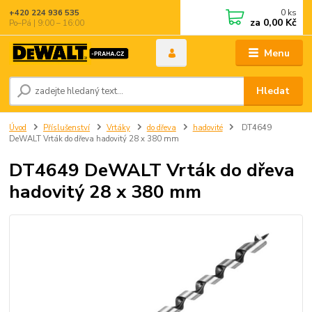
0
ks
+420 224 936 535
za
0,00 Kč
Po–Pá | 9:00 – 16:00
Menu
Hledat
Úvod
Příslušenství
Vrtáky
do dřeva
hadovité
DT4649
DeWALT Vrták do dřeva hadovitý 28 x 380 mm
DT4649 DeWALT Vrták do dřeva
hadovitý 28 x 380 mm