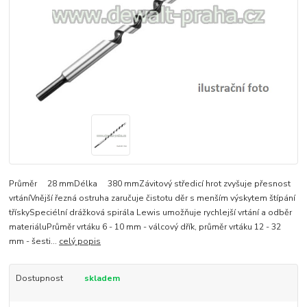
Průměr 28 mmDélka 380 mmZávitový středicí hrot zvyšuje přesnost
vrtáníVnější řezná ostruha zaručuje čistotu děr s menším výskytem štípání
třískySpeciélní drážková spirála Lewis umožňuje rychlejší vrtání a odběr
materiáluPrůměr vrtáku 6 - 10 mm - válcový dřík, průměr vrtáku 12 - 32
mm - šesti...
celý popis
Dostupnost
skladem