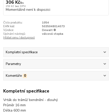
306 Kč
/
ks
253 Kč
bez DPH
Momentálně není k dispozici
Číslo produktu:
1054
EAN kód:
5035048014073
Výrobce:
Dewalt ®
Upínání nástrojů:
válcová stopka
Hlídat cenu / dostupnost
Kompletní specifikace
Parametry
Komentáře
0
Kompletní specifikace
Vrták do trámů/ bendnění - dlouhý
Průměr 16
mm
Délka 600 mm