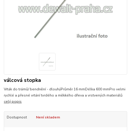
válcová stopka
Vrták do trámů/ bendnění - dlouhýPrůměr 16 mmDélka 600 mmPro velmi
rychlé a přesné vrtání tvrdého a měkkého dřeva a vrstvených materiálů
celý popis
Dostupnost
Není skladem