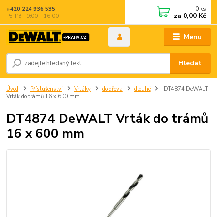
0
ks
+420 224 936 535
za
0,00 Kč
Po–Pá | 9:00 – 16:00
Menu
Hledat
Úvod
Příslušenství
Vrtáky
do dřeva
dlouhé
DT4874 DeWALT
Vrták do trámů 16 x 600 mm
DT4874 DeWALT Vrták do trámů
16 x 600 mm