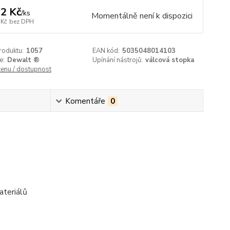
2 Kč
/
ks
Momentálně není k dispozici
 Kč
bez DPH
roduktu:
1057
EAN kód:
5035048014103
e:
Dewalt ®
Upínání nástrojů:
válcová stopka
cenu / dostupnost
Komentáře
0
ateriálů