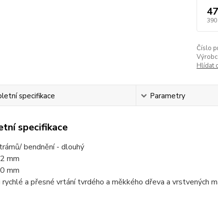
47
390
Číslo p
Výrobc
Hlídat 
etní specifikace
Parametry
tní specifikace
trámů/ bendnění - dlouhý
22 mm
00 mm
 rychlé a přesné vrtání tvrdého a měkkého dřeva a vrstvených m