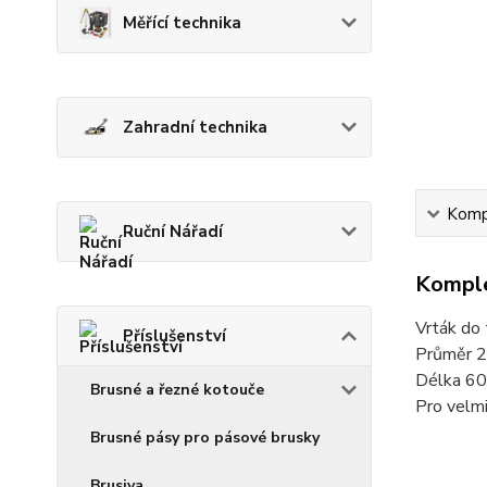
Měřící technika
Zahradní technika
Kompl
Ruční Nářadí
Komple
Vrták do 
Příslušenství
Průměr 
Délka 6
Brusné a řezné kotouče
Pro velmi
Brusné pásy pro pásové brusky
Brusiva