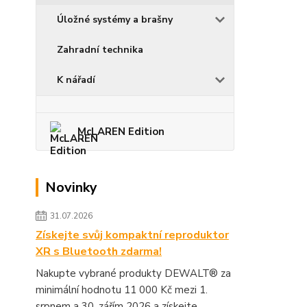
Úložné systémy a brašny
Zahradní technika
K nářadí
McLAREN Edition
Novinky
31.07.2026
Získejte svůj kompaktní reproduktor
XR s Bluetooth zdarma!
Nakupte vybrané produkty DEWALT® za
minimální hodnotu 11 000 Kč mezi 1.
srpnem a 30. zářím 2026 a získejte