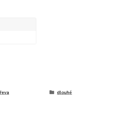
řeva
dlouhé