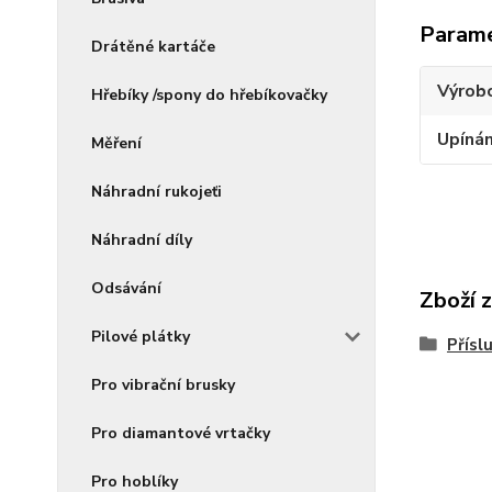
Param
Drátěné kartáče
Výrob
Hřebíky /spony do hřebíkovačky
Upínán
Měření
Náhradní rukojeťi
Náhradní díly
Odsávání
Zboží 
Pilové plátky
Přísl
Pro vibrační brusky
Pro diamantové vrtačky
Pro hoblíky