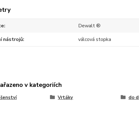
etry
ce
Dewalt ®
í nástrojů
válcová stopka
zařazeno v kategoriích
ušenství
Vrtáky
do d