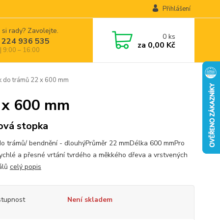
Přihlášení
 si rady? Zavolejte.
0
ks
 224 936 535
za
0,00 Kč
| 9:00 – 16:00
do trámů 22 x 600 mm
 x 600 mm
ová stopka
do trámů/ bendnění - dlouhýPrůměr 22 mmDélka 600 mmPro
rychlé a přesné vrtání tvrdého a měkkého dřeva a vrstvených
álů
celý popis
tupnost
Není skladem