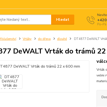
Nevíte
Hledat
+420
Po–Pá 
říslušenství
Vrtáky
do dřeva
dlouhé
DT4877 DeWALT Vrták 
77 DeWALT Vrták do trámů 22
válc
Vrták 
velmi 
materi
Dos