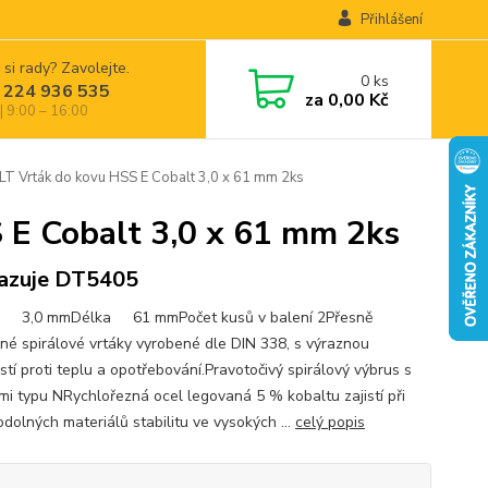
Přihlášení
 si rady? Zavolejte.
0
ks
 224 936 535
za
0,00 Kč
| 9:00 – 16:00
Vrták do kovu HSS E Cobalt 3,0 x 61 mm 2ks
E Cobalt 3,0 x 61 mm 2ks
azuje DT5405
r 3,0 mmDélka 61 mmPočet kusů v balení 2Přesně
né spirálové vrtáky vyrobené dle DIN 338, s výraznou
stí proti teplu a opotřebování.Pravotočivý spirálový výbrus s
mi typu NRychlořezná ocel legovaná 5 % kobaltu zajistí při
odolných materiálů stabilitu ve vysokých ...
celý popis