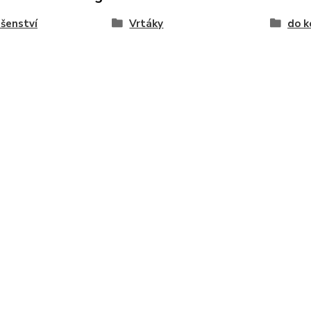
ušenství
Vrtáky
do k