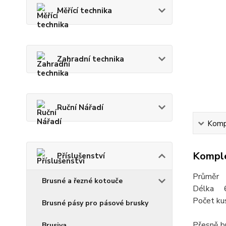
Měřící technika
Zahradní technika
Ruční Nářadí
Kompl
Komple
Příslušenství
Průměr
Brusné a řezné kotouče
Délka 
Počet kus
Brusné pásy pro pásové brusky
Přesně br
Brusiva