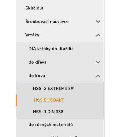
Sklíčidla
Šroubovací nástavce
Vrtáky
DIA vrtáky do dlaždic
do dřeva
do kovu
HSS-G EXTREME 2™
HSS E COBALT
HSS-R DIN 338
do různých materiálů