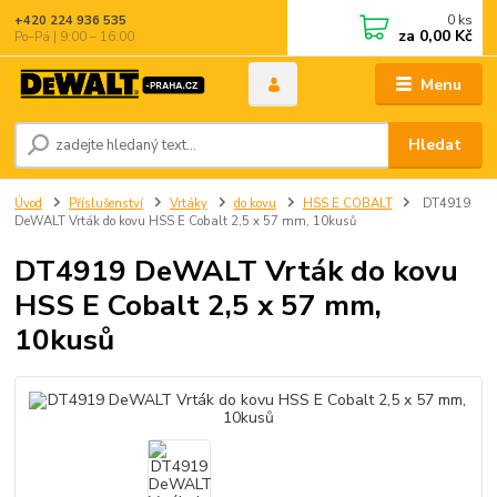
0
ks
+420 224 936 535
za
0,00 Kč
Po–Pá | 9:00 – 16:00
Menu
Hledat
Úvod
Příslušenství
Vrtáky
do kovu
HSS E COBALT
DT4919
DeWALT Vrták do kovu HSS E Cobalt 2,5 x 57 mm, 10kusů
DT4919 DeWALT Vrták do kovu
HSS E Cobalt 2,5 x 57 mm,
10kusů