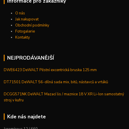
Informace pro zákazníky
O nás
Jak nakupovat
Obchodní podmínky
Fotogalerie
Kontakty
NEJPRODÁVANĚJŠÍ
DWE6423 DeWALT Pěstní excentrická bruska 125 mm
DT71501 DeWALT 56-dílná sada mix, bitů, nástavců a vrtáků
DCGG571NK DeWALT Mazací lis / maznice 18 V XR Li-Ion samostatný
stroj v kufru
Kde nás najdete