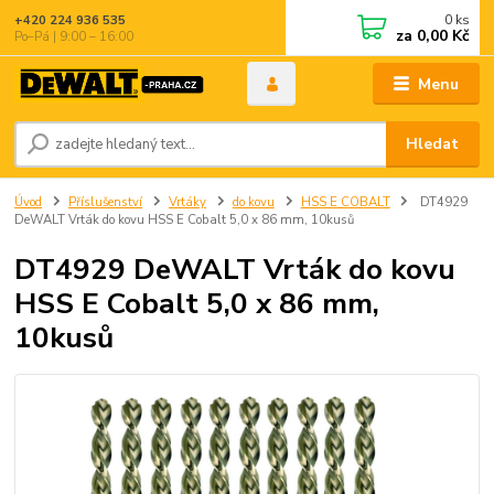
0
ks
+420 224 936 535
za
0,00 Kč
Po–Pá | 9:00 – 16:00
Menu
Hledat
Úvod
Příslušenství
Vrtáky
do kovu
HSS E COBALT
DT4929
DeWALT Vrták do kovu HSS E Cobalt 5,0 x 86 mm, 10kusů
DT4929 DeWALT Vrták do kovu
HSS E Cobalt 5,0 x 86 mm,
10kusů