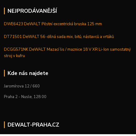
NEJPRODÁVANĚJŠÍ
DWE6423 DeWALT Pěstní excentrická bruska 125 mm
DT71501 DeWALT 56-dílná sada mix, bitů, nástavců a vrtáků
DCGG571NK DeWALT Mazací lis / maznice 18 V XR Li-Ion samostatný
stroj v kufru
Kde nás najdete
Jaromírova 12 / 660
Praha 2 - Nusle, 128 00
DEWALT-PRAHA.CZ