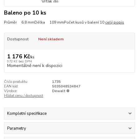
Baleno po 10 ks
Průměr 6,8 mmDélka 109 mmPočet kusů v balení 10
celý popis
Dostupnost
Není skladem
1 176 Kč
/
ks
972 Kč
bez DPH
Momentálně není k dispozici
Číslo produktu:
1735
EAN kód:
5035048534847
Výrobce:
Dewalt ®
Hlídat cenu / dostupnost
Kompletní specifikace
Parametry