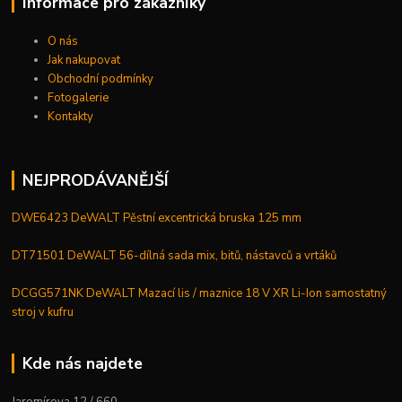
Informace pro zákazníky
O nás
Jak nakupovat
Obchodní podmínky
Fotogalerie
Kontakty
NEJPRODÁVANĚJŠÍ
DWE6423 DeWALT Pěstní excentrická bruska 125 mm
DT71501 DeWALT 56-dílná sada mix, bitů, nástavců a vrtáků
DCGG571NK DeWALT Mazací lis / maznice 18 V XR Li-Ion samostatný
stroj v kufru
Kde nás najdete