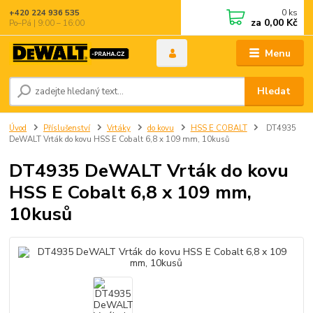
0
ks
+420 224 936 535
za
0,00 Kč
Po–Pá | 9:00 – 16:00
Menu
Hledat
Úvod
Příslušenství
Vrtáky
do kovu
HSS E COBALT
DT4935
DeWALT Vrták do kovu HSS E Cobalt 6,8 x 109 mm, 10kusů
DT4935 DeWALT Vrták do kovu
HSS E Cobalt 6,8 x 109 mm,
10kusů