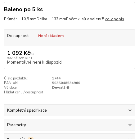
Baleno po 5 ks
Průměr 10,5 mmDélka 133 mmPočet kusů v balení 5
celý popis
Dostupnost
Není skladem
1 092 Kč
/
ks
902 Kč
bez DPH
Momentálně není k dispozici
Číslo produktu:
1744
EAN kód:
5035048534960
Výrobce:
Dewalt ®
Hlídat cenu / dostupnost
Kompletní specifikace
Parametry