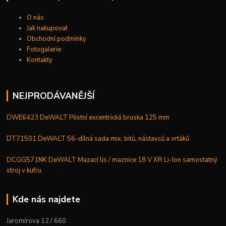
O nás
Jak nakupovat
Obchodní podmínky
Fotogalerie
Kontakty
NEJPRODÁVANĚJŠÍ
DWE6423 DeWALT Pěstní excentrická bruska 125 mm
DT71501 DeWALT 56-dílná sada mix, bitů, nástavců a vrtáků
DCGG571NK DeWALT Mazací lis / maznice 18 V XR Li-Ion samostatný
stroj v kufru
Kde nás najdete
Jaromírova 12 / 660