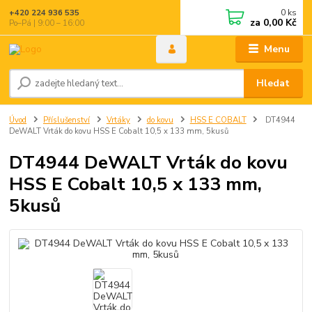
0
ks
+420 224 936 535
za
0,00 Kč
Po–Pá | 9:00 – 16:00
Menu
Hledat
Úvod
Příslušenství
Vrtáky
do kovu
HSS E COBALT
DT4944
DeWALT Vrták do kovu HSS E Cobalt 10,5 x 133 mm, 5kusů
DT4944 DeWALT Vrták do kovu
HSS E Cobalt 10,5 x 133 mm,
5kusů