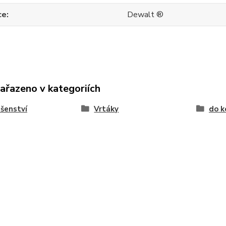
ce
Dewalt ®
zařazeno v kategoriích
ušenství
Vrtáky
do k