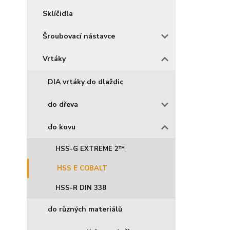
Sklíčidla
Šroubovací nástavce
Vrtáky
DIA vrtáky do dlaždic
do dřeva
do kovu
HSS-G EXTREME 2™
HSS E COBALT
HSS-R DIN 338
do různých materiálů