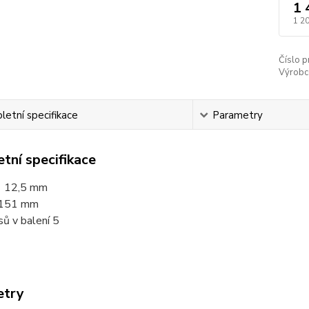
1 
1 2
Číslo p
Výrobc
etní specifikace
Parametry
tní specifikace
 12,5
mm
151 mm
ů v balení 5
etry