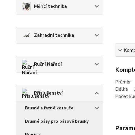
Měřící technika
Zahradní technika
Kompl
Ruční Nářadí
Komple
Průměr
Délka 
Příslušenství
Počet kus
Brusné a řezné kotouče
Brusné pásy pro pásové brusky
Param
Brusiva