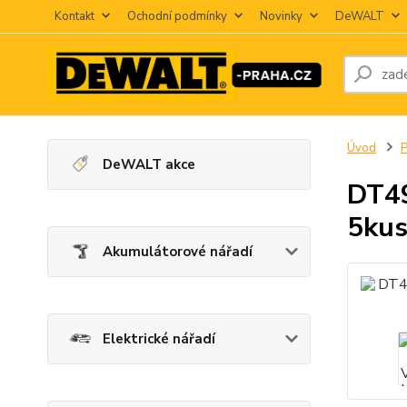
Kontakt
Ochodní podmínky
Novinky
DeWALT
Úvod
P
DeWALT akce
DT49
5ku
Akumulátorové nářadí
Elektrické nářadí