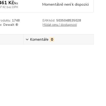
461 Kč
/
ks
Momentálně není k dispozici
07 Kč
bez DPH
roduktu:
1748
EAN kód:
5035048535028
e:
Dewalt ®
Hlídat cenu / dostupnost
Komentáře
0