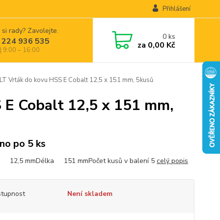
Přihlášení
 si rady? Zavolejte.
0
ks
 224 936 535
za
0,00 Kč
| 9:00 – 16:00
Vrták do kovu HSS E Cobalt 12,5 x 151 mm, 5kusů
E Cobalt 12,5 x 151 mm,
no po 5 ks
r 12,5 mmDélka 151 mmPočet kusů v balení 5
celý popis
tupnost
Není skladem