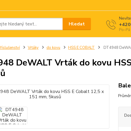
Nevíte
Hledat
+420
Po–Pá 
říslušenství
Vrtáky
do kovu
HSS E COBALT
DT4948 DeWALT 
48 DeWALT Vrták do kovu HSS 
sů
Bale
Průmě
Dos