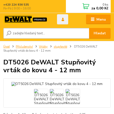
0
ks
+420 224 936 535
za
0,00 Kč
Po–Pá | 9:00 – 16:00
Menu
Hledat
Úvod
Příslušenství
Vrtáky
stupňovité
DT5026 DeWALT
Stupňovitý vrták do kovu 4 - 12 mm
DT5026 DeWALT Stupňovitý
vrták do kovu 4 - 12 mm