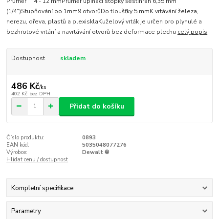
Průměr 4 - 12 mmPrůměr upínací stopky šestihran 6,35 mm
(1/4")Stupňování po 1mm9 otvorůDo tloušťky 5 mmK vrtávání železa,
nerezu, dřeva, plastů a plexisklaKuželový vrták je určen pro plynulé a
bezhrotové vrtání a navrtávání otvorů bez deformace plechu
celý popis
Dostupnost
skladem
486 Kč
/
ks
402 Kč
bez DPH
Přidat do košíku
Číslo produktu:
0893
EAN kód:
5035048077276
Výrobce:
Dewalt ®
Hlídat cenu / dostupnost
Kompletní specifikace
Parametry