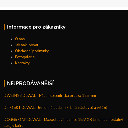
Informace pro zákazníky
O nás
Jak nakupovat
Obchodní podmínky
Fotogalerie
Kontakty
NEJPRODÁVANĚJŠÍ
DWE6423 DeWALT Pěstní excentrická bruska 125 mm
DT71501 DeWALT 56-dílná sada mix, bitů, nástavců a vrtáků
DCGG571NK DeWALT Mazací lis / maznice 18 V XR Li-Ion samostatný
stroj v kufru