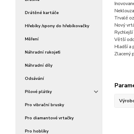
Inovované
Neklouzav
Drátěné kartáče
Trvalé oz
Nový vrt
Hřebíky /spony do hřebíkovačky
Rychlejší
Měření
Větší odo
Hladší a
Náhradní rukojeťi
Zlacený p
Náhradní díly
Odsávání
Param
Pilové plátky
Výrob
Pro vibrační brusky
Pro diamantové vrtačky
Pro hoblíky