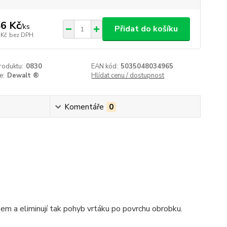
6 Kč
/
ks
Přidat do košíku
 Kč
bez DPH
roduktu:
0830
EAN kód:
5035048034965
e:
Dewalt ®
Hlídat cenu / dostupnost
Komentáře
0
m a eliminují tak pohyb vrtáku po povrchu obrobku.