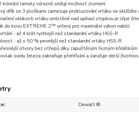
 kónické lamely výrazně snižují možnost zlomení
ý dřík se 3 ploškami zamezuje prokluzování vrtáku ve sklíčidle
načení velikosti vrtáku umístěné nad upínací stopkou je lépe čit
ák do kovu EXTREME 2™ určený pro maximální výkon nabízí:
 vrtání - až 4 krát rychlejší než standardní vrtáky HSS-R
lnost - až o 50 % pevnější než standardní vrtáky HSS-R
 přesnější otvory bez otřepů díky zapuštěným řezným křidélkům
ovlak oxidu železa zabraňuje přehřívání a zaručuje delší životnos
etry
ce
Dewalt ®