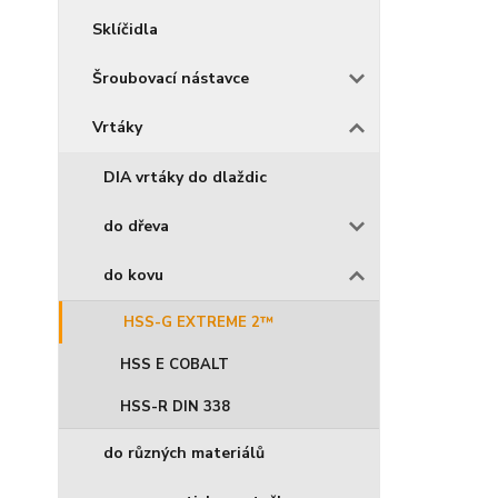
Sklíčidla
Šroubovací nástavce
Vrtáky
DIA vrtáky do dlaždic
do dřeva
do kovu
HSS-G EXTREME 2™
HSS E COBALT
HSS-R DIN 338
do různých materiálů