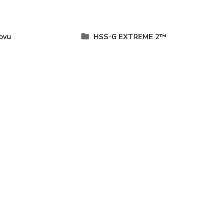
ovu
HSS-G EXTREME 2™