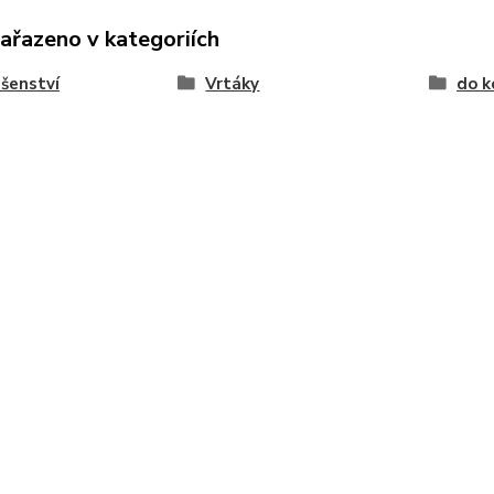
zařazeno v kategoriích
ušenství
Vrtáky
do k