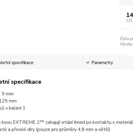
14
121
Číslo p
Výrobc
etní specifikace
Parametry
tní specifikace
 9 mm
125 mm
ů v balení 1
 kovu EXTREME 2™ zahajují vrtání ihned po kontaktu s materiále
isté a přesné díry (pouze pro průměry 4,8 mm a větší)