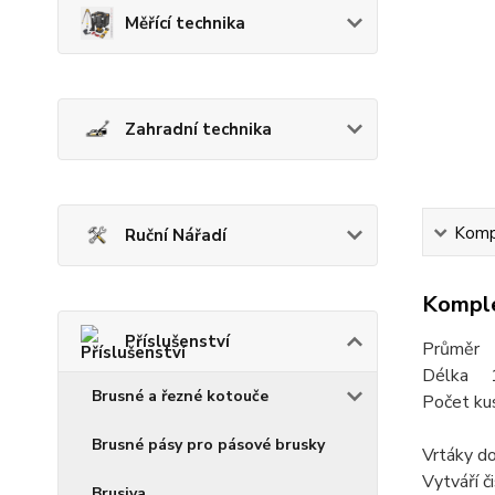
Měřící technika
Zahradní technika
Kompl
Ruční Nářadí
Komple
Příslušenství
Průměr
Délka 
Brusné a řezné kotouče
Počet kus
Brusné pásy pro pásové brusky
Vrtáky do
Vytváří č
Brusiva