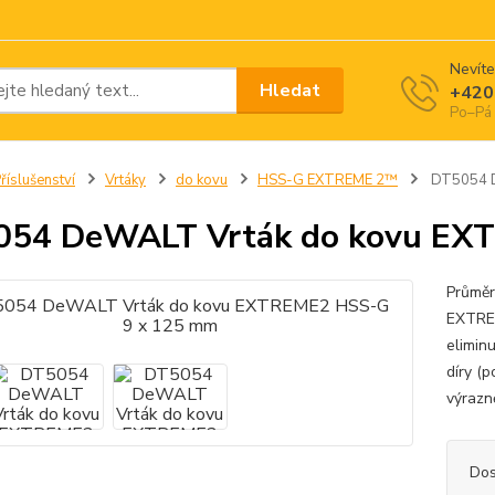
Nevíte
Hledat
+420
Po–Pá 
říslušenství
Vrtáky
do kovu
HSS-G EXTREME 2™
DT5054 D
054 DeWALT Vrták do kovu EX
Průmě
EXTREM
elimin
díry (
výrazn
Dos