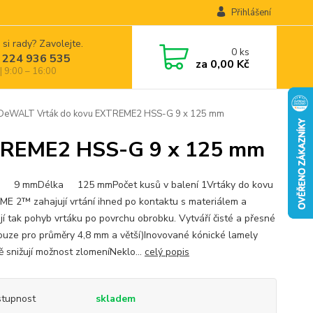
Přihlášení
 si rady? Zavolejte.
0
ks
 224 936 535
za
0,00 Kč
| 9:00 – 16:00
eWALT Vrták do kovu EXTREME2 HSS-G 9 x 125 mm
TREME2 HSS-G 9 x 125 mm
r 9 mmDélka 125 mmPočet kusů v balení 1Vrtáky do kovu
E 2™ zahajují vrtání ihned po kontaktu s materiálem a
ují tak pohyb vrtáku po povrchu obrobku. Vytváří čisté a přesné
pouze pro průměry 4,8 mm a větší)Inovované kónické lamely
ě snižují možnost zlomeníNeklo...
celý popis
tupnost
skladem