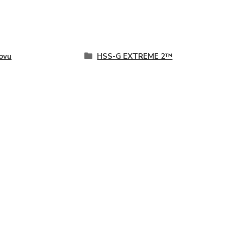
ovu
HSS-G EXTREME 2™