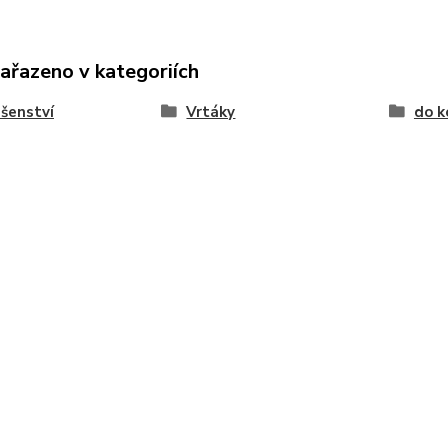
zařazeno v kategoriích
ušenství
Vrtáky
do k