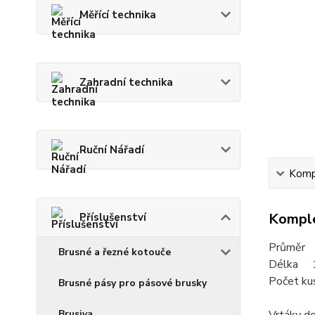
Měřící technika
Zahradní technika
Ruční Nářadí
Kompl
Komple
Příslušenství
Průměr
Brusné a řezné kotouče
Délka 
Počet kus
Brusné pásy pro pásové brusky
Brusiva