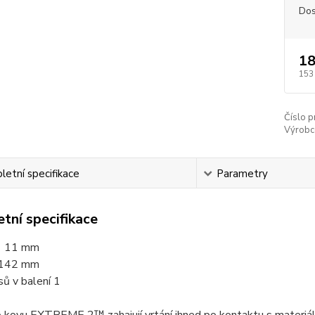
Dos
18
153
Číslo p
Výrobc
etní specifikace
Parametry
tní specifikace
 11 mm
142 mm
ů v balení 1