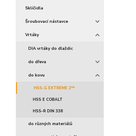
Sklíčidla
Šroubovací nástavce
Vrtáky
DIA vrtáky do dlaždic
do dřeva
do kovu
HSS-G EXTREME 2™
HSS E COBALT
HSS-R DIN 338
do různých materiálů