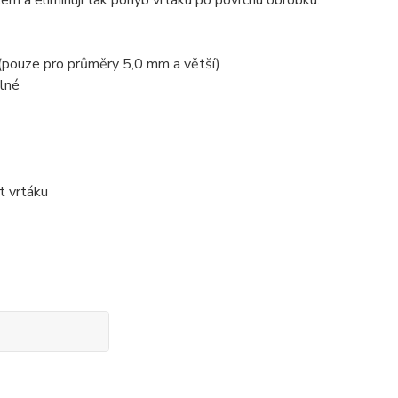
m a eliminují tak pohyb vrtáku po povrchu obrobku.
 (pouze pro průměry 5,0 mm a větší)
elné
t vrtáku