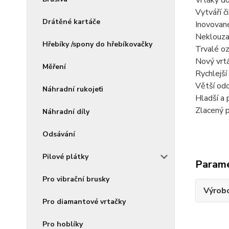
Vrtáky do
Vytváří č
Drátěné kartáče
Inovované
Neklouzav
Hřebíky /spony do hřebíkovačky
Trvalé oz
Nový vrt
Měření
Rychlejší
Větší odo
Náhradní rukojeťi
Hladší a
Zlacený p
Náhradní díly
Odsávání
Pilové plátky
Param
Pro vibrační brusky
Výrob
Pro diamantové vrtačky
Pro hoblíky