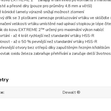
 kovu EXTREME 2™ zahajují vrtání ihned po kontaktu s materiále
isté a přesné díry (pouze pro průměry 4,8 mm a větší)
 kónické lamely výrazně snižují možnost zlomení
ý dřík se 3 ploškami zamezuje prokluzování vrtáku ve sklíčidle
načení velikosti vrtáku umístěné nad upínací stopkou je lépe čit
ák do kovu EXTREME 2™ určený pro maximální výkon nabízí:
 vrtání - až 4 krát rychlejší než standardní vrtáky HSS-R
lnost - až o 50 % pevnější než standardní vrtáky HSS-R
 přesnější otvory bez otřepů díky zapuštěným řezným křidélkům
ovlak oxidu železa zabraňuje přehřívání a zaručuje delší životnos
etry
ce
Dewalt ®