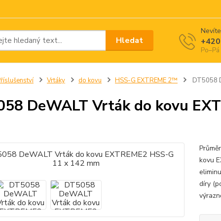
Nevíte
Hledat
+420
Po–Pá 
říslušenství
Vrtáky
do kovu
HSS-G EXTREME 2™
DT5058 D
058 DeWALT Vrták do kovu EX
Průmě
kovu E
elimin
díry (
výrazn