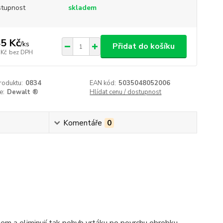
tupnost
skladem
5 Kč
/
ks
Přidat do košíku
 Kč
bez DPH
roduktu:
0834
EAN kód:
5035048052006
e:
Dewalt ®
Hlídat cenu / dostupnost
Komentáře
0