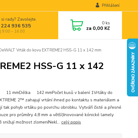
Přihlášení
 si rady? Zavolejte.
0
ks
 224 936 535
za
0,00 Kč
| 9:00 – 16:00
eWALT Vrták do kovu EXTREME2 HSS-G 11 x 142 mm
TREME2 HSS-G 11 x 142
r 11 mmDélka 142 mmPočet kusů v balení 1Vrtáky do
XTREME 2™ zahajují vrtání ihned po kontaktu s materiálem a
ují tak pohyb vrtáku po povrchu obrobku. Vytváří čisté a přesné
pouze pro průměry 4,8 mm a větší)Inovované kónické lamely
ě snižují možnost zlomeníNekl...
celý popis