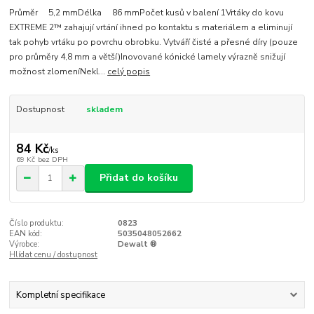
Průměr 5,2 mmDélka 86 mmPočet kusů v balení 1Vrtáky do kovu
EXTREME 2™ zahajují vrtání ihned po kontaktu s materiálem a eliminují
tak pohyb vrtáku po povrchu obrobku. Vytváří čisté a přesné díry (pouze
pro průměry 4,8 mm a větší)Inovované kónické lamely výrazně snižují
možnost zlomeníNekl...
celý popis
Dostupnost
skladem
84 Kč
/
ks
69 Kč
bez DPH
Přidat do košíku
Číslo produktu:
0823
EAN kód:
5035048052662
Výrobce:
Dewalt ®
Hlídat cenu / dostupnost
Kompletní specifikace