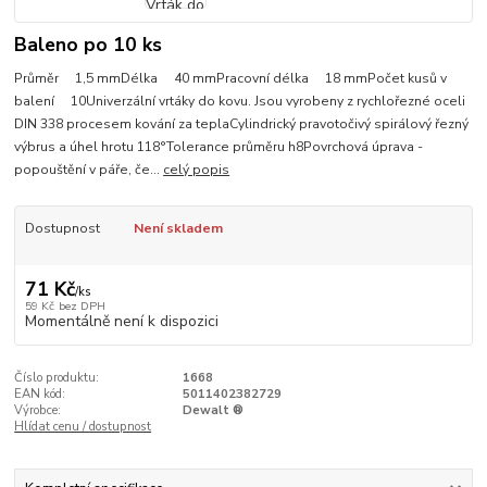
Baleno po 10 ks
Průměr 1,5 mmDélka 40 mmPracovní délka 18 mmPočet kusů v
balení 10Univerzální vrtáky do kovu. Jsou vyrobeny z rychlořezné oceli
DIN 338 procesem kování za teplaCylindrický pravotočivý spirálový řezný
výbrus a úhel hrotu 118°Tolerance průměru h8Povrchová úprava -
popouštění v páře, če...
celý popis
Dostupnost
Není skladem
71 Kč
/
ks
59 Kč
bez DPH
Momentálně není k dispozici
Číslo produktu:
1668
EAN kód:
5011402382729
Výrobce:
Dewalt ®
Hlídat cenu / dostupnost