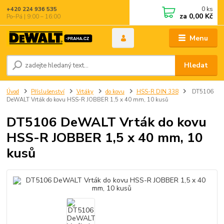
0
ks
+420 224 936 535
za
0,00 Kč
Po–Pá | 9:00 – 16:00
Menu
Hledat
Úvod
Příslušenství
Vrtáky
do kovu
HSS-R DIN 338
DT5106
DeWALT Vrták do kovu HSS-R JOBBER 1,5 x 40 mm, 10 kusů
DT5106 DeWALT Vrták do kovu
HSS-R JOBBER 1,5 x 40 mm, 10
kusů