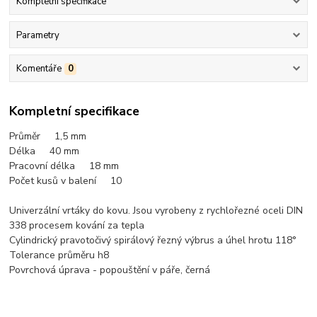
Kompletní specifikace
Parametry
Komentáře
0
Kompletní specifikace
Průměr 1,5 mm
Délka 40 mm
Pracovní délka 18
mm
Počet kusů v balení 10
Univerzální vrtáky do kovu. Jsou vyrobeny z rychlořezné oceli DIN
338 procesem kování za tepla
Cylindrický pravotočivý spirálový řezný výbrus a úhel hrotu 118°
Tolerance průměru h8
Povrchová úprava - popouštění v páře, černá