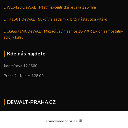
DWE6423 DeWALT Pěstní excentrická bruska 125 mm
DT71501 DeWALT 56-dílná sada mix, bitů, nástavců a vrtáků
DCGG571NK DeWALT Mazací lis / maznice 18 V XR Li-Ion samostatný
stroj v kufru
Kde nás najdete
Jaromírova 12 / 660
Praha 2 - Nusle, 128 00
DEWALT-PRAHA.CZ
Kostelecký M.
+420 224 936 535
🍪
Zpracování cookies
Po–Pá | 9:00 – 16:00