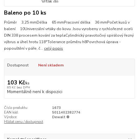
Baleno po 10 ks
Průměr 3,25 mmDélka 65 mmPracovní délka 36 mmPočet kusů v
balení 10Univerzální vrtáky do kovu. Jsou vyrobeny z rychlořezné oceli
DIN 338 procesem kování za teplaCylindrický pravotočivý spirálový řezný
výbrus a úhel hrotu 118°Tolerance průměru h8Povrchová úprava -
popouštění v páře, č...
celý popis
Dostupnost
Není skladem
103 Kč
/
ks
85 Kč
bez DPH
Momentálně není k dispozici
Číslo produktu:
1673
EAN kód:
5011402382774
Výrobce:
Dewalt ®
Hlídat cenu / dostupnost