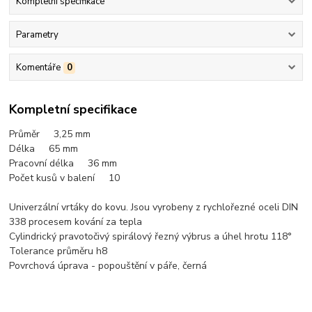
Kompletní specifikace
Parametry
Komentáře
0
Kompletní specifikace
Průměr 3,25
mm
Délka 65 mm
Pracovní délka 36 mm
Počet kusů v balení 10
Univerzální vrtáky do kovu. Jsou vyrobeny z rychlořezné oceli DIN
338 procesem kování za tepla
Cylindrický pravotočivý spirálový řezný výbrus a úhel hrotu 118°
Tolerance průměru h8
Povrchová úprava - popouštění v páře, černá