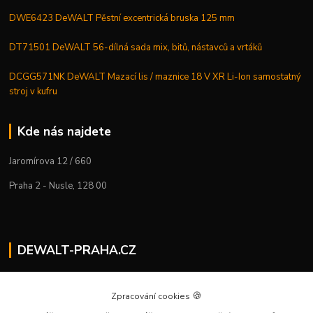
DWE6423 DeWALT Pěstní excentrická bruska 125 mm
DT71501 DeWALT 56-dílná sada mix, bitů, nástavců a vrtáků
DCGG571NK DeWALT Mazací lis / maznice 18 V XR Li-Ion samostatný
stroj v kufru
Kde nás najdete
Jaromírova 12 / 660
Praha 2 - Nusle, 128 00
DEWALT-PRAHA.CZ
Kostelecký M.
+420 224 936 535
🍪
Zpracování cookies
Po–Pá | 9:00 – 16:00