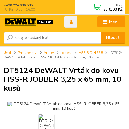
0
ks
+420 224 936 535
za
0,00 Kč
Po–Pá | 9:00 – 16:00
Menu
Hledat
Úvod
Příslušenství
Vrtáky
do kovu
HSS-R DIN 338
DT5124
DeWALT Vrták do kovu HSS-R JOBBER 3,25 x 65 mm, 10 kusů
DT5124 DeWALT Vrták do kovu
HSS-R JOBBER 3,25 x 65 mm, 10
kusů