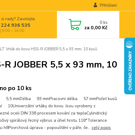
Přihlášení
 si rady? Zavolejte.
0
ks
 224 936 535
za
0,00 Kč
| 9:00 – 16:00
 Vrták do kovu HSS-R JOBBER 5,5 x 93 mm, 10 kusů
-R JOBBER 5,5 x 93 mm, 10
no po 10 ks
r 5,5 mmDélka 93 mmPracovní délka 57 mmPočet kusů
ní 10Univerzální vrtáky do kovu. Jsou vyrobeny z
řezné oceli DIN 338 procesem kování za teplaCylindrický
očivý spirálový řezný výbrus a úhel hrotu 118°Tolerance
u h8Povrchová úprava - popouštění v páře, če...
celý popis