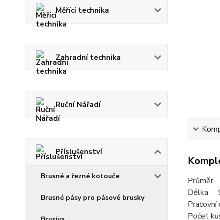
Měřící technika
Zahradní technika
Ruční Nářadí
Kompl
Příslušenství
Komple
Brusné a řezné kotouče
Průměr
Délka 
Brusné pásy pro pásové brusky
Pracovn
Počet ku
Brusiva