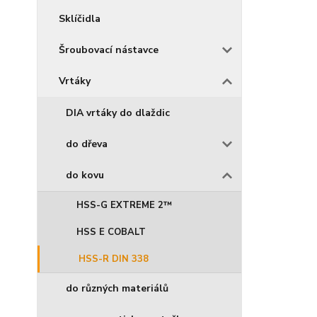
Sklíčidla
Šroubovací nástavce
Vrtáky
DIA vrtáky do dlaždic
do dřeva
do kovu
HSS-G EXTREME 2™
HSS E COBALT
HSS-R DIN 338
do různých materiálů