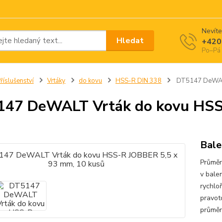
Nevíte
Hledat
+420
Po–Pá 
říslušenství
Vrtáky
do kovu
HSS-R DIN 338
DT5147 DeWALT
47 DeWALT Vrták do kovu HSS
Bale
Průmě
v bale
rychlo
pravot
průměr