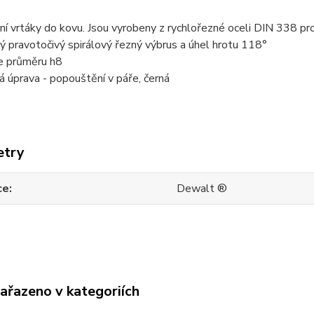
ní vrtáky do kovu. Jsou vyrobeny z rychlořezné oceli DIN 338 p
ký pravotočivý spirálový řezný výbrus a úhel hrotu 118°
e průměru h8
 úprava - popouštění v páře, černá
etry
ce
Dewalt ®
zařazeno v kategoriích