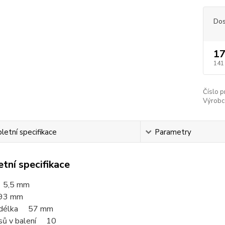
Dos
17
141
Číslo p
Výrobc
etní specifikace
Parametry
tní specifikace
 5,5 mm
93 mm
í délka 57
mm
sů v balení 10