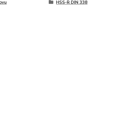
ovu
HSS-R DIN 338