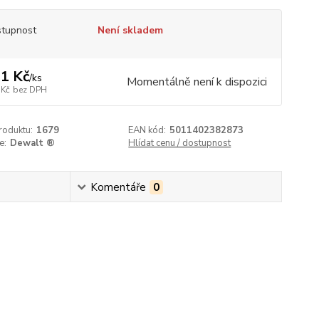
tupnost
Není skladem
1 Kč
/
ks
Momentálně není k dispozici
 Kč
bez DPH
roduktu:
1679
EAN kód:
5011402382873
e:
Dewalt ®
Hlídat cenu / dostupnost
Komentáře
0