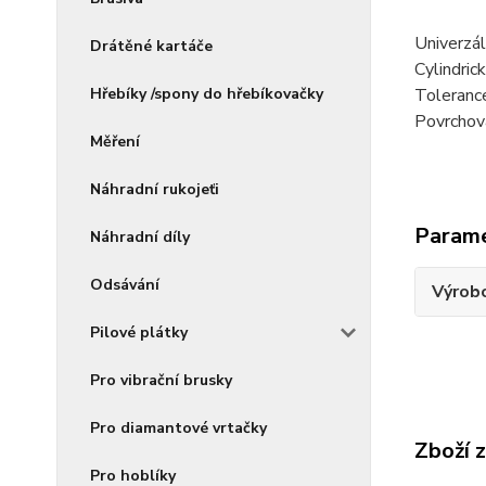
Univerzál
Drátěné kartáče
Cylindric
Hřebíky /spony do hřebíkovačky
Toleranc
Povrchová
Měření
Náhradní rukojeťi
Param
Náhradní díly
Odsávání
Výrob
Pilové plátky
Pro vibrační brusky
Pro diamantové vrtačky
Zboží 
Pro hoblíky