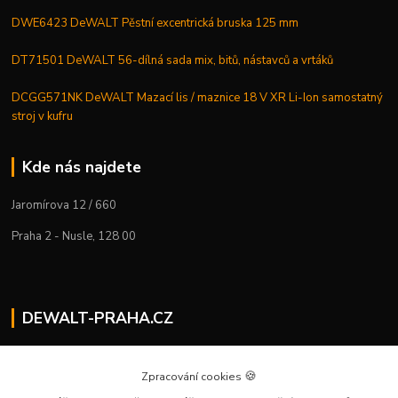
DWE6423 DeWALT Pěstní excentrická bruska 125 mm
DT71501 DeWALT 56-dílná sada mix, bitů, nástavců a vrtáků
DCGG571NK DeWALT Mazací lis / maznice 18 V XR Li-Ion samostatný
stroj v kufru
Kde nás najdete
Jaromírova 12 / 660
Praha 2 - Nusle, 128 00
DEWALT-PRAHA.CZ
Kostelecký M.
+420 224 936 535
🍪
Zpracování cookies
Po–Pá | 9:00 – 16:00