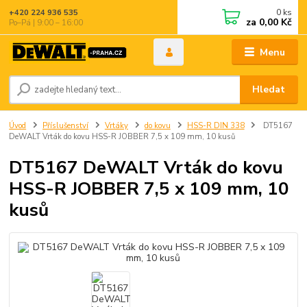
0
ks
+420 224 936 535
za
0,00 Kč
Po–Pá | 9:00 – 16:00
Menu
Hledat
Úvod
Příslušenství
Vrtáky
do kovu
HSS-R DIN 338
DT5167
DeWALT Vrták do kovu HSS-R JOBBER 7,5 x 109 mm, 10 kusů
DT5167 DeWALT Vrták do kovu
HSS-R JOBBER 7,5 x 109 mm, 10
kusů