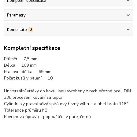
Kompletní specifikace
Parametry
Komentáře
0
Kompletní specifikace
Průměr 7,5
mm
Délka 109 mm
Pracovní délka 69 mm
Počet kusů v balení 10
Univerzální vrtáky do kovu. Jsou vyrobeny z rychlořezné oceli DIN
338 procesem kování za tepla
Cylindrický pravotočivý spirálový řezný výbrus a úhel hrotu 118°
Tolerance průměru h8
Povrchová úprava - popouštění v páře, černá