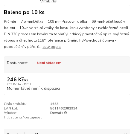
Baleno po 10 ks
Průměr 7,5 mmDélka 109 mmPracovní délka 69 mmPočet kusů v
balení 10Univerzální vrtáky do kovu. Jsou vyrobeny z rychlořezné oceli
DIN 338 procesem kování za teplaCylindrický pravotočivý spirálový řezný
výbrus a úhel hrotu 118°Tolerance průměru h8Povrchová úprava -
popouštění v páře, č...
celý popis
Dostupnost
Není skladem
246 Kč
/
ks
203 Kč
bez DPH
Momentálně není k dispozici
Číslo produktu:
1683
EAN kód:
5011402382934
Výrobce:
Dewalt ®
Hlídat cenu / dostupnost