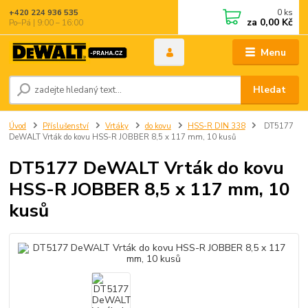
0
ks
+420 224 936 535
za
0,00 Kč
Po–Pá | 9:00 – 16:00
Menu
Hledat
Úvod
Příslušenství
Vrtáky
do kovu
HSS-R DIN 338
DT5177
DeWALT Vrták do kovu HSS-R JOBBER 8,5 x 117 mm, 10 kusů
DT5177 DeWALT Vrták do kovu
HSS-R JOBBER 8,5 x 117 mm, 10
kusů