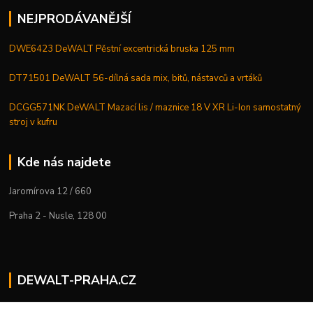
NEJPRODÁVANĚJŠÍ
DWE6423 DeWALT Pěstní excentrická bruska 125 mm
DT71501 DeWALT 56-dílná sada mix, bitů, nástavců a vrtáků
DCGG571NK DeWALT Mazací lis / maznice 18 V XR Li-Ion samostatný
stroj v kufru
Kde nás najdete
Jaromírova 12 / 660
Praha 2 - Nusle, 128 00
DEWALT-PRAHA.CZ
Kostelecký M.