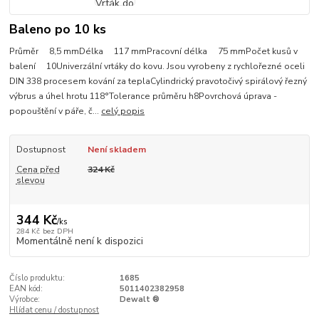
Baleno po 10 ks
Průměr 8,5 mmDélka 117 mmPracovní délka 75 mmPočet kusů v
balení 10Univerzální vrtáky do kovu. Jsou vyrobeny z rychlořezné oceli
DIN 338 procesem kování za teplaCylindrický pravotočivý spirálový řezný
výbrus a úhel hrotu 118°Tolerance průměru h8Povrchová úprava -
popouštění v páře, č...
celý popis
Dostupnost
Není skladem
Cena před
324 Kč
slevou
344 Kč
/
ks
284 Kč
bez DPH
Momentálně není k dispozici
Číslo produktu:
1685
EAN kód:
5011402382958
Výrobce:
Dewalt ®
Hlídat cenu / dostupnost