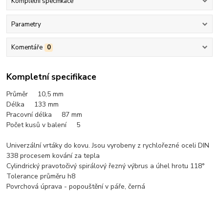
Kompletní specifikace
Parametry
Komentáře
0
Kompletní specifikace
Průměr 10,5
mm
Délka 133 mm
Pracovní délka 87 mm
Počet kusů v balení 5
Univerzální vrtáky do kovu. Jsou vyrobeny z rychlořezné oceli DIN
338 procesem kování za tepla
Cylindrický pravotočivý spirálový řezný výbrus a úhel hrotu 118°
Tolerance průměru h8
Povrchová úprava - popouštění v páře, černá