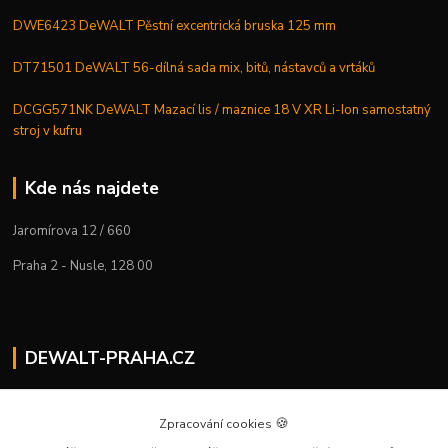
DWE6423 DeWALT Pěstní excentrická bruska 125 mm
DT71501 DeWALT 56-dílná sada mix, bitů, nástavců a vrtáků
DCGG571NK DeWALT Mazací lis / maznice 18 V XR Li-Ion samostatný
stroj v kufru
Kde nás najdete
Jaromírova 12 / 660
Praha 2 - Nusle, 128 00
DEWALT-PRAHA.CZ
Kostelecký M.
+420 224 936 535
🍪
Zpracování cookies
Po–Pá | 9:00 – 16:00