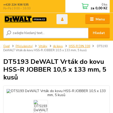
0
ks
+420 224 936 535
za
0,00 Kč
Po–Pá | 9:00 – 16:00
Menu
Hledat
Úvod
Příslušenství
Vrtáky
do kovu
HSS-R DIN 338
DT5193
DeWALT Vrták do kovu HSS-R JOBBER 10,5 x 133 mm, 5 kusů
DT5193 DeWALT Vrták do kovu
HSS-R JOBBER 10,5 x 133 mm, 5
kusů