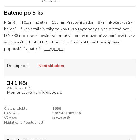
Baleno po 5 ks
Průměr 10,5 mmDélka 133 mmPracovní délka 87 mmPočet kusů v
balení 5Univerzální vrtáky do kovu. Jsou vyrobeny z rychlořezné oceli
DIN 338 procesem kování za teplaCylindrický pravotočivý spirálový řezný
výbrus a úhel hrotu 118°Tolerance průměru h8Povrchová úprava -
popouštění v páře, č...
celý popis
Dostupnost
Není skladem
341 Kč
/
ks
282 Kč
bez DPH
Momentálně není k dispozici
Číslo produktu:
1688
EAN kód:
5011402382996
Výrobce:
Dewalt ®
Hlídat cenu / dostupnost