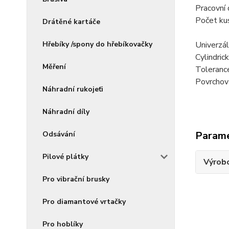
Pracovn
Počet ku
Drátěné kartáče
Hřebíky /spony do hřebíkovačky
Univerzál
Cylindric
Měření
Toleranc
Povrchová
Náhradní rukojeťi
Náhradní díly
Param
Odsávání
Pilové plátky
Výrob
Pro vibrační brusky
Pro diamantové vrtačky
Pro hoblíky