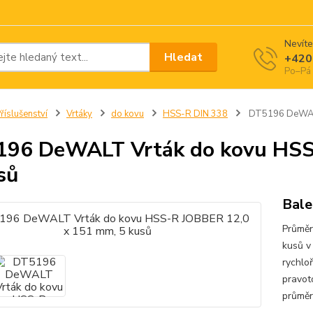
Nevíte
Hledat
+420
Po–Pá 
říslušenství
Vrtáky
do kovu
HSS-R DIN 338
DT5196 DeWALT
96 DeWALT Vrták do kovu HSS
sů
Bale
Průmě
kusů v
rychlo
pravot
průměr