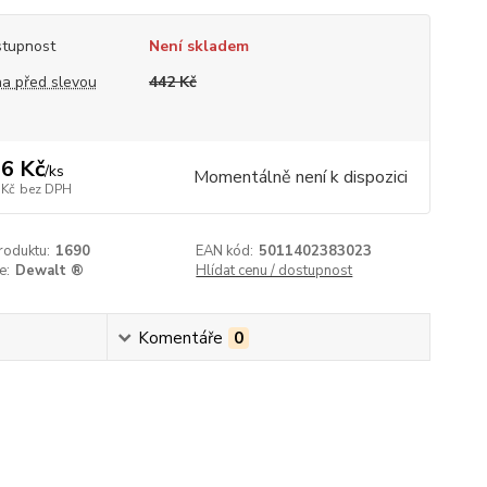
tupnost
Není skladem
a před slevou
442 Kč
6 Kč
/
ks
Momentálně není k dispozici
 Kč
bez DPH
roduktu:
1690
EAN kód:
5011402383023
e:
Dewalt ®
Hlídat cenu / dostupnost
Komentáře
0