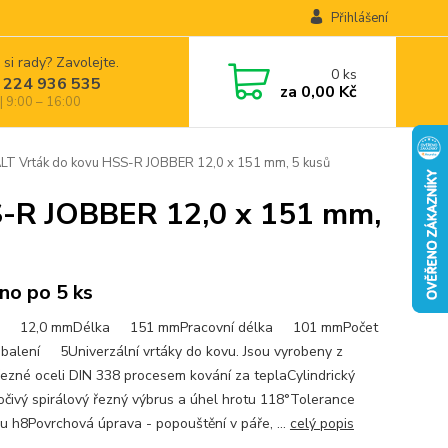
Přihlášení
 si rady? Zavolejte.
0
ks
 224 936 535
za
0,00 Kč
| 9:00 – 16:00
 Vrták do kovu HSS-R JOBBER 12,0 x 151 mm, 5 kusů
-R JOBBER 12,0 x 151 mm,
no po 5 ks
r 12,0 mmDélka 151 mmPracovní délka 101 mmPočet
 balení 5Univerzální vrtáky do kovu. Jsou vyrobeny z
řezné oceli DIN 338 procesem kování za teplaCylindrický
očivý spirálový řezný výbrus a úhel hrotu 118°Tolerance
u h8Povrchová úprava - popouštění v páře, ...
celý popis