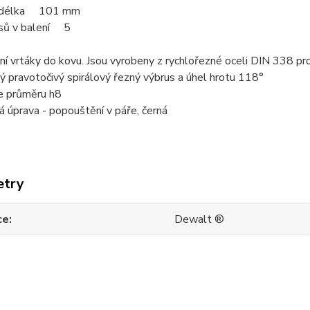
í délka 101
mm
sů v balení 5
ní vrtáky do kovu. Jsou vyrobeny z rychlořezné oceli DIN 338 p
ký pravotočivý spirálový řezný výbrus a úhel hrotu 118°
e průměru h8
 úprava - popouštění v páře, černá
etry
ce
Dewalt ®