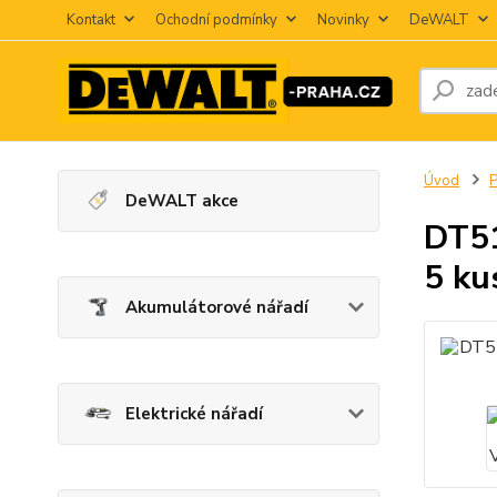
Kontakt
Ochodní podmínky
Novinky
DeWALT
Úvod
P
DeWALT akce
DT51
5 ku
Akumulátorové nářadí
Elektrické nářadí