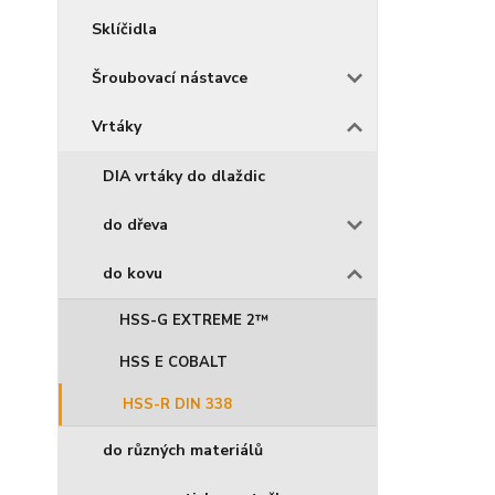
Sklíčidla
Šroubovací nástavce
Vrtáky
DIA vrtáky do dlaždic
do dřeva
do kovu
HSS-G EXTREME 2™
HSS E COBALT
HSS-R DIN 338
do různých materiálů