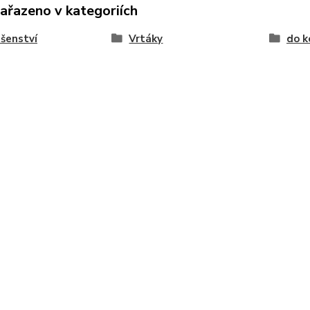
zařazeno v kategoriích
ušenství
Vrtáky
do k