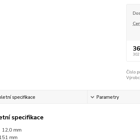
Dos
Cen
36
302
Číslo p
Výrobc
etní specifikace
Parametry
tní specifikace
 12,0 mm
151 mm