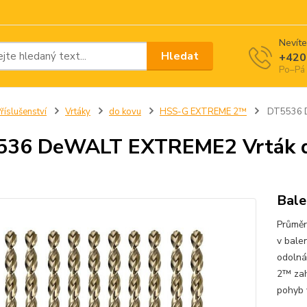
Nevíte
Hledat
+420
Po–Pá 
říslušenství
Vrtáky
do kovu
HSS-G EXTREME 2™
DT5536 D
36 DeWALT EXTREME2 Vrták do
Bale
Průmě
v bale
odolná
2™ zaha
pohyb 