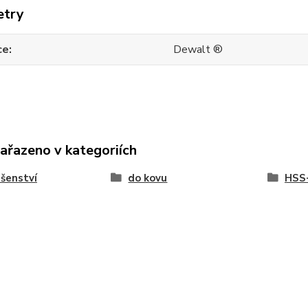
etry
ce
Dewalt ®
zařazeno v kategoriích
ušenství
do kovu
HSS