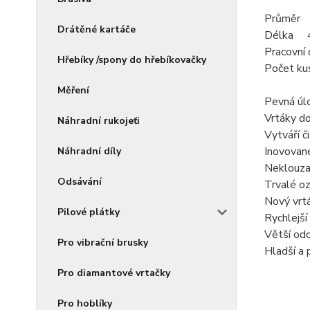
Průměr
Drátěné kartáče
Délka 
Pracovn
Hřebíky /spony do hřebíkovačky
Počet ku
Měření
Pevná úl
Vrtáky do
Náhradní rukojeťi
Vytváří č
Inovované
Náhradní díly
Neklouzav
Odsávání
Trvalé oz
Nový vrt
Pilové plátky
Rychlejší
Větší odo
Pro vibrační brusky
Hladší a
Pro diamantové vrtačky
Pro hoblíky