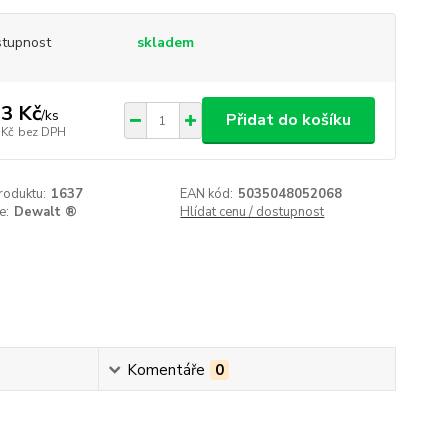
tupnost
skladem
3 Kč
/
ks
Přidat do košíku
 Kč
bez DPH
roduktu:
1637
EAN kód:
5035048052068
e:
Dewalt ®
Hlídat cenu / dostupnost
Komentáře
0