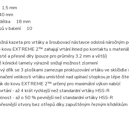
 1,5 mm
40 mm
í délka 18 mm
sů v balení 10
ožná kazeta pro vrtáky a šroubovací nástavce odolná náročným 
 kovu EXTREME 2™ zahajují vrtání ihned po kontaktu s materiále
isté a přesné díry (pouze pro průměry 3,2 mm a větší)
 kónické lamely výrazně snižují možnost zlomení
ý dřík se 3 ploškami zamezuje prokluzování vrtáku ve sklíčidle
načení velikosti vrtáku umístěné nad upínací stopkou je lépe či
ák do kovu EXTREME 2™ určený pro maximální výkon nabízí:
 vrtání - až 4 krát rychlejší než standardní vrtáky HSS-R
lnost - až o 50 % pevnější než standardní vrtáky HSS-R
 přesnější otvory bez otřepů díky zapuštěným řezným křidélkům