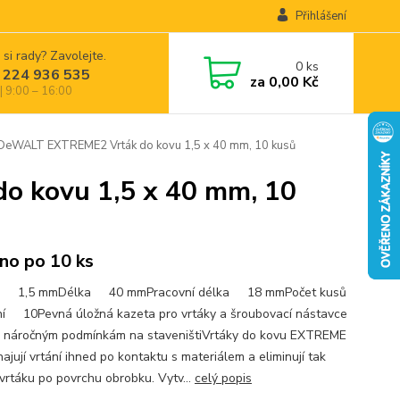
Přihlášení
 si rady? Zavolejte.
0
ks
 224 936 535
za
0,00 Kč
| 9:00 – 16:00
eWALT EXTREME2 Vrták do kovu 1,5 x 40 mm, 10 kusů
 kovu 1,5 x 40 mm, 10
no po 10 ks
r 1,5 mmDélka 40 mmPracovní délka 18 mmPočet kusů
ní 10Pevná úložná kazeta pro vrtáky a šroubovací nástavce
 náročným podmínkám na staveništiVrtáky do kovu EXTREME
jují vrtání ihned po kontaktu s materiálem a eliminují tak
vrtáku po povrchu obrobku. Vytv...
celý popis