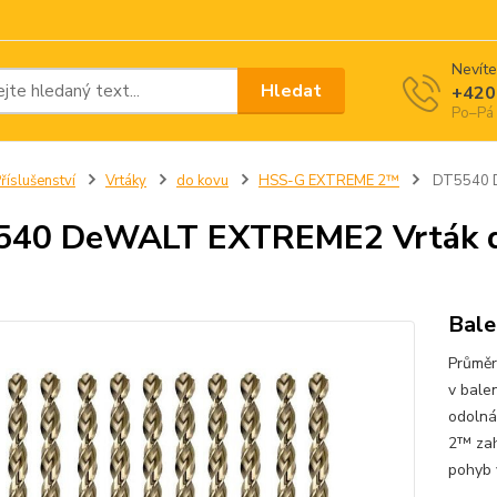
Nevíte
Hledat
+420
Po–Pá 
říslušenství
Vrtáky
do kovu
HSS-G EXTREME 2™
DT5540 D
40 DeWALT EXTREME2 Vrták do
Bale
Průmě
v bale
odolná
2™ zaha
pohyb 