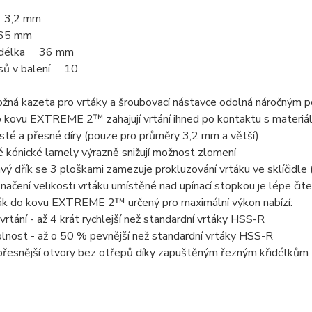
 3,2 mm
65 mm
í délka 36
mm
sů v balení 10
ožná kazeta pro vrtáky a šroubovací nástavce odolná náročným 
 kovu EXTREME 2™ zahajují vrtání ihned po kontaktu s materiále
isté a přesné díry (pouze pro průměry 3,2 mm a větší)
 kónické lamely výrazně snižují možnost zlomení
ý dřík se 3 ploškami zamezuje prokluzování vrtáku ve sklíčidle
načení velikosti vrtáku umístěné nad upínací stopkou je lépe či
ák do kovu EXTREME 2™ určený pro maximální výkon nabízí:
 vrtání - až 4 krát rychlejší než standardní vrtáky HSS-R
lnost - až o 50 % pevnější než standardní vrtáky HSS-R
 přesnější otvory bez otřepů díky zapuštěným řezným křidélkům