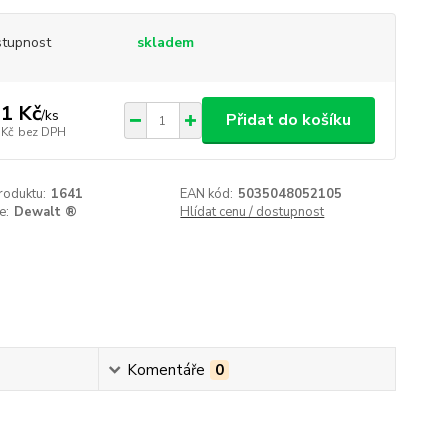
tupnost
skladem
1 Kč
/
ks
Přidat do košíku
 Kč
bez DPH
roduktu:
1641
EAN kód:
5035048052105
e:
Dewalt ®
Hlídat cenu / dostupnost
Komentáře
0