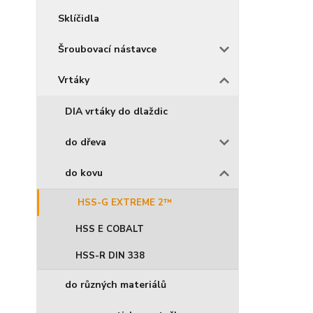
Sklíčidla
Šroubovací nástavce
Vrtáky
DIA vrtáky do dlaždic
do dřeva
do kovu
HSS-G EXTREME 2™
HSS E COBALT
HSS-R DIN 338
do různých materiálů