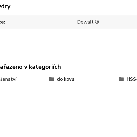
etry
ce
Dewalt ®
zařazeno v kategoriích
ušenství
do kovu
HSS