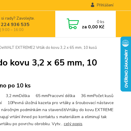
Přihlášení
 si rady? Zavolejte.
0
ks
 224 936 535
za
0,00 Kč
| 9:00 – 16:00
eWALT EXTREME2 Vrták do kovu 3,2 x 65 mm, 10 kusů
 kovu 3,2 x 65 mm, 10
no po 10 ks
r 3,2 mmDélka 65 mmPracovní délka 36 mmPočet kusů
ní 10Pevná úložná kazeta pro vrtáky a šroubovací nástavce
 náročným podmínkám na staveništiVrtáky do kovu EXTREME
jují vrtání ihned po kontaktu s materiálem a eliminují tak
vrtáku po povrchu obrobku. Vytv...
celý popis