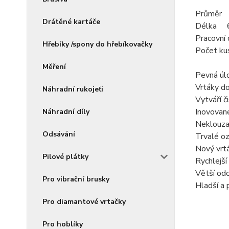
Průměr
Drátěné kartáče
Délka 
Pracovn
Hřebíky /spony do hřebíkovačky
Počet ku
Měření
Pevná úl
Vrtáky do
Náhradní rukojeťi
Vytváří č
Inovované
Náhradní díly
Neklouzav
Odsávání
Trvalé oz
Nový vrt
Pilové plátky
Rychlejší
Větší odo
Pro vibrační brusky
Hladší a
Pro diamantové vrtačky
Pro hoblíky