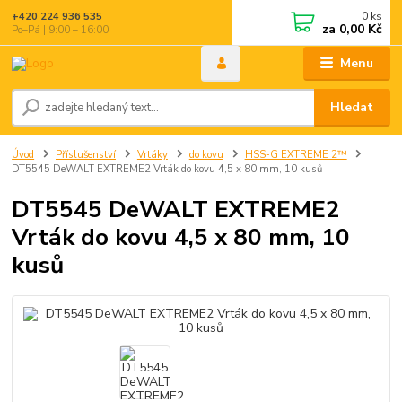
0
ks
+420 224 936 535
za
0,00 Kč
Po–Pá | 9:00 – 16:00
Menu
Hledat
Úvod
Příslušenství
Vrtáky
do kovu
HSS-G EXTREME 2™
DT5545 DeWALT EXTREME2 Vrták do kovu 4,5 x 80 mm, 10 kusů
DT5545 DeWALT EXTREME2
Vrták do kovu 4,5 x 80 mm, 10
kusů