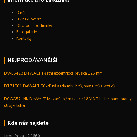
O nás
Jak nakupovat
Obchodní podmínky
Fotogalerie
Kontakty
NEJPRODÁVANĚJŠÍ
DWE6423 DeWALT Pěstní excentrická bruska 125 mm
DT71501 DeWALT 56-dílná sada mix, bitů, nástavců a vrtáků
DCGG571NK DeWALT Mazací lis / maznice 18 V XR Li-Ion samostatný
stroj v kufru
Kde nás najdete
Jaromírova 12 / 660