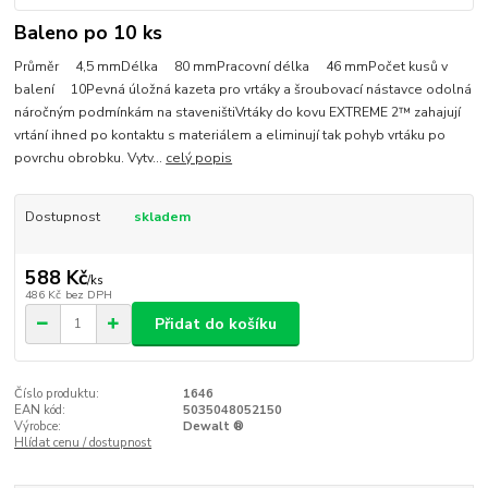
Baleno po 10 ks
Průměr 4,5 mmDélka 80 mmPracovní délka 46 mmPočet kusů v
balení 10Pevná úložná kazeta pro vrtáky a šroubovací nástavce odolná
náročným podmínkám na staveništiVrtáky do kovu EXTREME 2™ zahajují
vrtání ihned po kontaktu s materiálem a eliminují tak pohyb vrtáku po
povrchu obrobku. Vytv...
celý popis
Dostupnost
skladem
588 Kč
/
ks
486 Kč
bez DPH
Přidat do košíku
Číslo produktu:
1646
EAN kód:
5035048052150
Výrobce:
Dewalt ®
Hlídat cenu / dostupnost