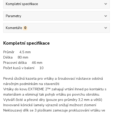
Kompletní specifikace
Parametry
Komentáře
0
Kompletní specifikace
Průměr 4,5 mm
Délka 80 mm
Pracovní délka 46
mm
Počet kusů v balení 10
Pevná úložná kazeta pro vrtáky a šroubovací nástavce odolná
náročným podmínkám na staveništi
Vrtáky do kovu EXTREME 2™ zahajují vrtání ihned po kontaktu s
materiálem a eliminují tak pohyb vrtáku po povrchu obrobku.
Vytváří čisté a přesné díry (pouze pro průměry 3,2 mm a větší)
Inovované kónické lamely výrazně snižují možnost zlomení
Neklouzavý dřík se 3 ploškami zamezuje prokluzování vrtáku ve